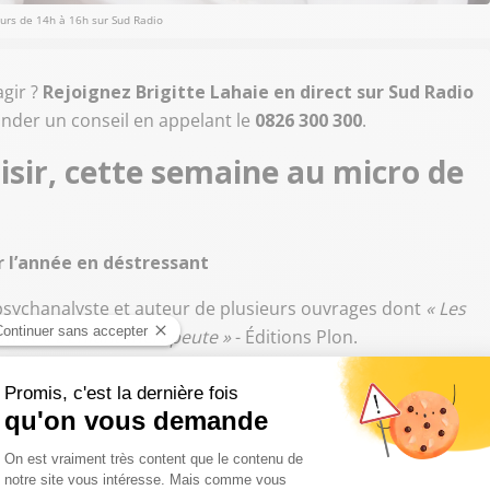
ours de 14h à 16h sur Sud Radio
agir ?
Rejoignez Brigitte Lahaie en direct sur Sud Radio
nder un conseil en appelant le
0826 300 300
.
isir, cette semaine au micro de
l’année en déstressant
 psychanalyste et auteur de plusieurs ouvrages dont
« Les
on et
« L’Enfant thérapeute »
- Éditions Plon.
é et angoisse ? Comment vivre avec quelqu’un de stressé ou