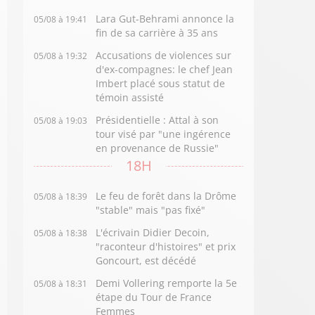
Lara Gut-Behrami annonce la
05/08 à 19:41
fin de sa carrière à 35 ans
Accusations de violences sur
05/08 à 19:32
d'ex-compagnes: le chef Jean
Imbert placé sous statut de
témoin assisté
Présidentielle : Attal à son
05/08 à 19:03
tour visé par "une ingérence
en provenance de Russie"
18H
Le feu de forêt dans la Drôme
05/08 à 18:39
"stable" mais "pas fixé"
L'écrivain Didier Decoin,
05/08 à 18:38
"raconteur d'histoires" et prix
Goncourt, est décédé
Demi Vollering remporte la 5e
05/08 à 18:31
étape du Tour de France
Femmes