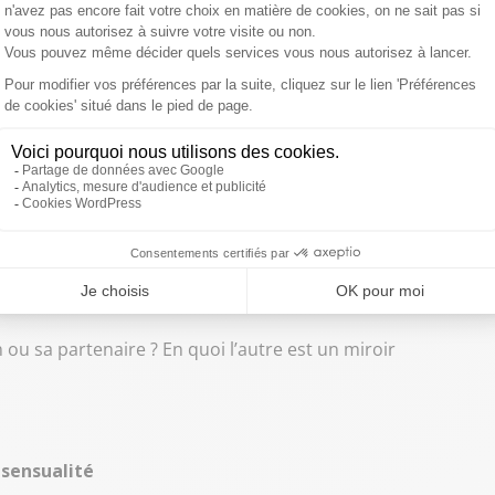
scence et identité sexuelle
ossible séparation entre les jeunes adultes et leurs
tout âge »
- Éditions La Musardine
eur identité sexuelle, à comprendre la question du
parler vrai
teur de
« (Ré)enchanter son couple »
- Éditions Eyrolles.
on ou sa partenaire ? En quoi l’autre est un miroir
sensualité