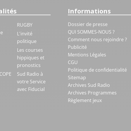
lités
Informations
Dossier de presse
RUGBY
QUI SOMMES-NOUS ?
ue
L'invité
Comment nous rejoindre ?
politique
Publicité
S
Les courses
Mentions Légales
hippiques et
CGU
pronostics
Politique de confidentialité
COPE
Sud Radio à
Sitemap
votre Service
Archives Sud Radio
avec Fiducial
Archives Programmes
Règlement jeux