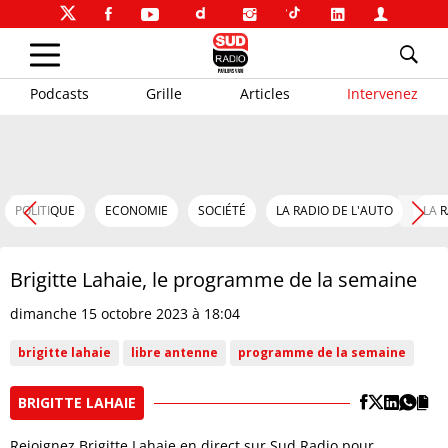
Podcasts
Grille
Articles
Intervenez
POLITIQUE
ECONOMIE
SOCIÉTÉ
LA RADIO DE L'AUTO
LA 
Brigitte Lahaie, le programme de la semaine
dimanche 15 octobre 2023 à 18:04
brigitte lahaie
libre antenne
programme de la semaine
BRIGITTE LAHAIE
Rejoignez Brigitte Lahaie en direct sur Sud Radio pour