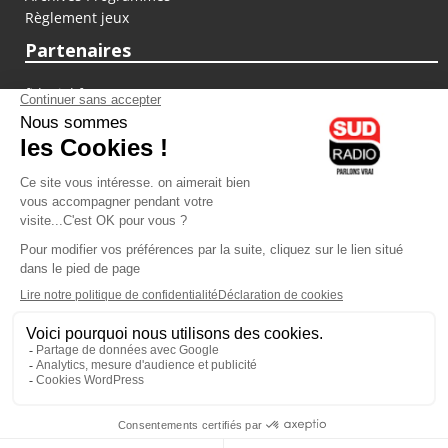
Règlement jeux
Partenaires
fiducial.fr
lyoncapitale.fr
olympique-et-lyonnais.com
L'application Iphone / Android
Téléchargez l'application
Les cookies
Gestion des cookies
Crédit photos : ©Sud Radio / Pierre Olivier
21H00
-
22H00
22H00 - 00H00