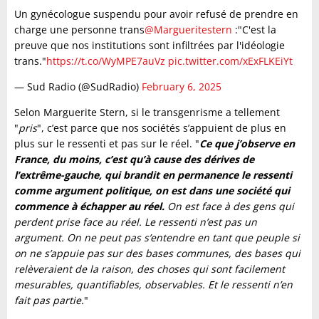
Un gynécologue suspendu pour avoir refusé de prendre en
charge une personne trans
@Margueritestern
:"C'est la
preuve que nos institutions sont infiltrées par l'idéologie
trans."
https://t.co/WyMPE7auVz
pic.twitter.com/xExFLKEiYt
— Sud Radio (@SudRadio)
February 6, 2025
Selon Marguerite Stern, si le transgenrisme a tellement
"
pris
", c’est parce que nos sociétés s’appuient de plus en
plus sur le ressenti et pas sur le réel. "
Ce que j’observe en
France, du moins, c’est qu’à cause des dérives de
l’extrême-gauche, qui brandit en permanence le ressenti
comme argument politique, on est dans une société qui
commence à échapper au réel.
On est face à des gens qui
perdent prise face au réel. Le ressenti n’est pas un
argument. On ne peut pas s’entendre en tant que peuple si
on ne s’appuie pas sur des bases communes, des bases qui
relèveraient de la raison, des choses qui sont facilement
mesurables, quantifiables, observables. Et le ressenti n’en
fait pas partie.
"