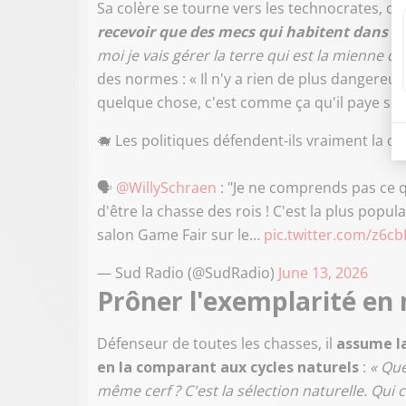
Sa colère se tourne vers les technocrates, qu'i
recevoir que des mecs qui habitent dans u
moi je vais gérer la terre qui est la mienne q
des normes : « Il n'y a rien de plus dangereu
quelque chose, c'est comme ça qu'il paye son 
🐗 Les politiques défendent-ils vraiment la ch
🗣️
@WillySchraen
: "Je ne comprends pas ce q
d'être la chasse des rois ! C'est la plus popul
salon Game Fair sur le…
pic.twitter.com/z6
— Sud Radio (@SudRadio)
June 13, 2026
Prôner l'exemplarité en 
Défenseur de toutes les chasses, il
assume la
en la comparant aux cycles naturels
:
« Que
même cerf ? C'est la sélection naturelle. Qui c