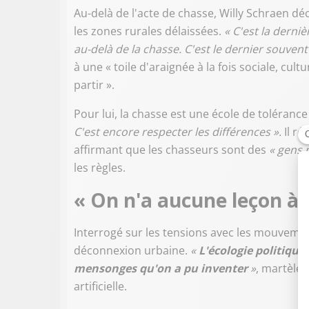
Au-delà de l'acte de chasse, Willy Schraen dé
les zones rurales délaissées.
« C'est la derniè
au-delà de la chasse. C'est le dernier souvent l
à une « toile d'araignée à la fois sociale, cul
partir ».
Pour lui, la chasse est une école de tolérance
C'est encore respecter les différences ».
Il ré
affirmant que les chasseurs sont des
« gens 
les règles.
« On n'a aucune leçon à r
Interrogé sur les tensions avec les mouvemen
déconnexion urbaine.
«
L'écologie politique
mensonges qu'on a pu inventer
»
, martèle-
artificielle.