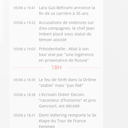
Lara Gut-Behrami annonce la
05/08 à 19:41
fin de sa carrière à 35 ans
Accusations de violences sur
05/08 à 19:32
d'ex-compagnes: le chef Jean
Imbert placé sous statut de
témoin assisté
Présidentielle : Attal à son
05/08 à 19:03
tour visé par "une ingérence
en provenance de Russie"
18H
Le feu de forêt dans la Drôme
05/08 à 18:39
"stable" mais "pas fixé"
L'écrivain Didier Decoin,
05/08 à 18:38
"raconteur d'histoires" et prix
Goncourt, est décédé
Demi Vollering remporte la 5e
05/08 à 18:31
étape du Tour de France
Femmes