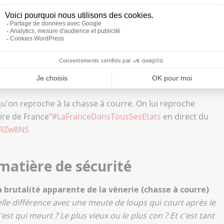
ls soient à Paris ou à Bruxelles :
«
On n'a aucune leçon à
ne grande tour à Paris
viennent m'expliquer comment
ui m'appartient dans mon village »
. Il fustige la prolifération
x qu'un ordinateur qui s'emmerde parce qu'il invente
salaire ».
asse ?
u'on reproche à la chasse à courre. On lui reproche
aire de France"
#LaFranceDansTousSesEtats
en direct du
cbRZw8NS
matière de sécurité
 brutalité apparente de la vènerie (chasse à courre)
lle différence avec une meute de loups qui court après le
'est qui meurt ? Le plus vieux ou le plus con ? Et c'est tant