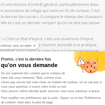
crit une mission d'intérêt général, particulièrement dans
re association du village qui reste en fin de compte. C'est
e dernier lien social ».
Il compare le réseau des chasseurs
turelle et c'est un dernier rempart qu'on ne doit pas laisser
 :
« C'est un état d'esprit, c'est une ouverture d'esprit.
cuse l'image de violence souvent associée à sa pratique,
modérés »
qui savent écarter ceux qui ne respectent pas
ecevoir ! »
ts écologistes, Willy Schraen dénonce ce qu'il appelle une
 aujourd'hui, c'est je pense que c'est un des plus grands
t-il, accusant ces mouvements de créer une « anxiété »