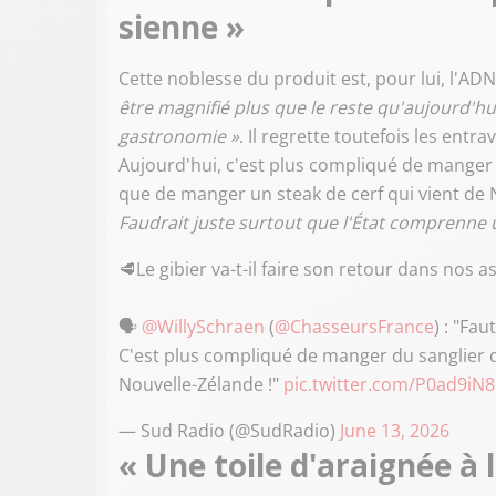
sienne »
Cette noblesse du produit est, pour lui, l'AD
être magnifié plus que le reste qu'aujourd'hui
gastronomie »
. Il regrette toutefois les entr
Aujourd'hui, c'est plus compliqué de manger 
que de manger un steak de cerf qui vient de N
Faudrait juste surtout que l'État comprenne 
🥩Le gibier va-t-il faire son retour dans nos as
🗣️
@WillySchraen
(
@ChasseursFrance
) : "Fa
C'est plus compliqué de manger du sanglier d
Nouvelle-Zélande !"
pic.twitter.com/P0ad9iN
— Sud Radio (@SudRadio)
June 13, 2026
« Une
toile d'araignée à l