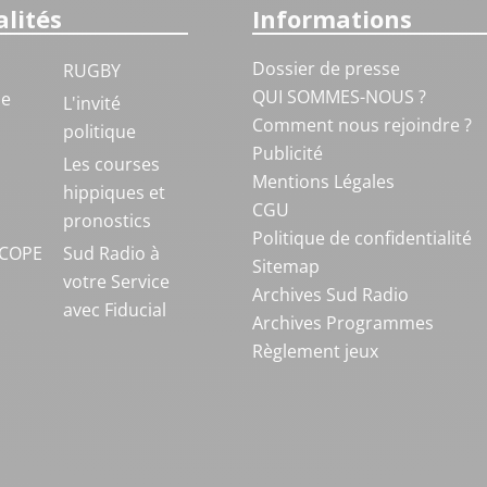
lités
Informations
Dossier de presse
RUGBY
QUI SOMMES-NOUS ?
ue
L'invité
Comment nous rejoindre ?
politique
Publicité
S
Les courses
Mentions Légales
hippiques et
CGU
pronostics
Politique de confidentialité
COPE
Sud Radio à
Sitemap
votre Service
Archives Sud Radio
avec Fiducial
Archives Programmes
Règlement jeux