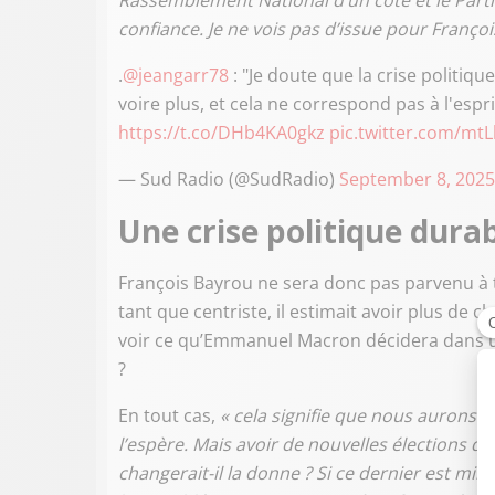
Rassemblement National d’un côté et le Parti 
confiance. Je ne vois pas d’issue pour Françoi
.
@jeangarr78
: "Je doute que la crise politiq
voire plus, et cela ne correspond pas à l'espr
https://t.co/DHb4KA0gkz
pic.twitter.com/mt
— Sud Radio (@SudRadio)
September 8, 2025
Une crise politique durab
François Bayrou ne sera donc pas parvenu à 
tant que centriste, il estimait avoir plus de 
voir ce qu’Emmanuel Macron décidera dans un 
?
En tout cas,
« cela signifie que nous aurons 
l’espère. Mais avoir de nouvelles élections q
changerait-il la donne ? Si ce dernier est min