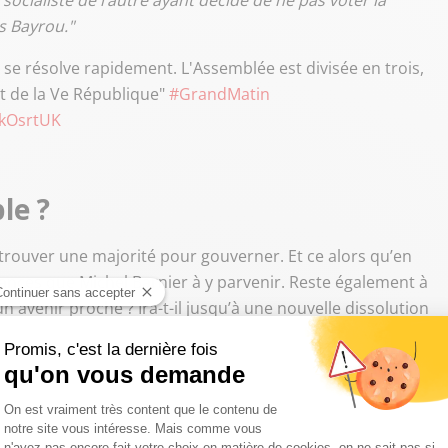
socialiste de l’autre ayant décidé de ne pas voter la
s Bayrou."
ue se résolve rapidement. L'Assemblée est divisée en trois,
it de la Ve République"
#GrandMatin
LkOsrtUK
le ?
trouver une majorité pour gouverner. Et ce alors qu’en
chances que Michel Barnier à y parvenir. Reste également à
avenir proche ? Ira-t-il jusqu’à une nouvelle dissolution
un nouveau gouvernement dans un délai restreint, je
ui renforceraient le RN et un nouveau Premier ministre
oritaire, il aura des problèmes pour gouverner, et