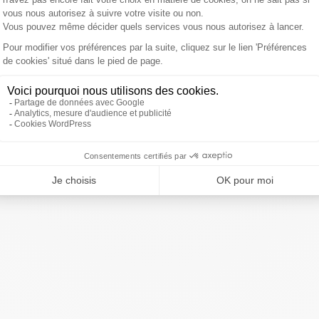
rois blocs. LFI et le RN se renforceraient, le bloc central
e de la vie politique en France puisse se résoudre
ue jour à 7h40 dans le Grand Matin Sud Radio avec
xplique”
Toutes les fréquences de
Sud Radio
sont ici !
ivre Sud Radio