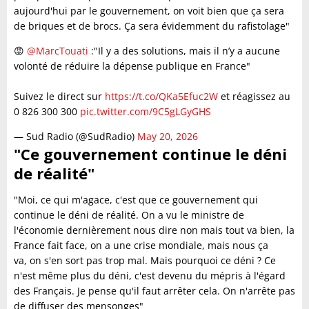
aujourd'hui par le gouvernement, on voit bien que ça sera
de briques et de brocs. Ça sera évidemment du rafistolage"
😡​
@MarcTouati
:"Il y a des solutions, mais il n’y a aucune
volonté de réduire la dépense publique en France"
Suivez le direct sur
https://t.co/QKa5Efuc2W
et réagissez au
0 826 300 300
pic.twitter.com/9C5gLGyGHS
— Sud Radio (@SudRadio)
May 20, 2026
"Ce gouvernement continue le déni
de réalité"
"Moi, ce qui m'agace, c'est que ce gouvernement qui
continue le déni de réalité. On a vu le ministre de
l'économie dernièrement nous dire non mais tout va bien, la
France fait face, on a une crise mondiale, mais nous ça
va, on s'en sort pas trop mal. Mais pourquoi ce déni ? Ce
n'est même plus du déni, c'est devenu du mépris à l'égard
des Français. Je pense qu'il faut arrêter cela. On n'arrête pas
de diffuser des mensonges"