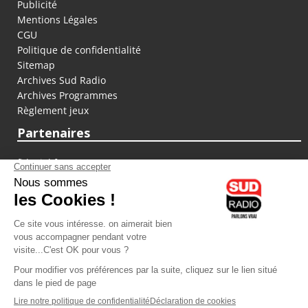
Publicité
Mentions Légales
CGU
Politique de confidentialité
Sitemap
Archives Sud Radio
Archives Programmes
Règlement jeux
Partenaires
fiducial.fr
lyoncapitale.fr
olympique-et-lyonnais.com
L'application Iphone / Android
Téléchargez l'application
Les cookies