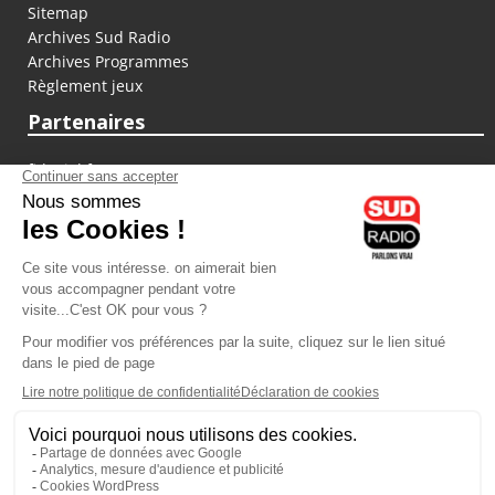
Sitemap
Archives Sud Radio
Archives Programmes
Règlement jeux
Partenaires
fiducial.fr
lyoncapitale.fr
olympique-et-lyonnais.com
L'application Iphone / Android
Téléchargez l'application
Les cookies
Gestion des cookies
Crédit photos : ©Sud Radio / Pierre Olivier