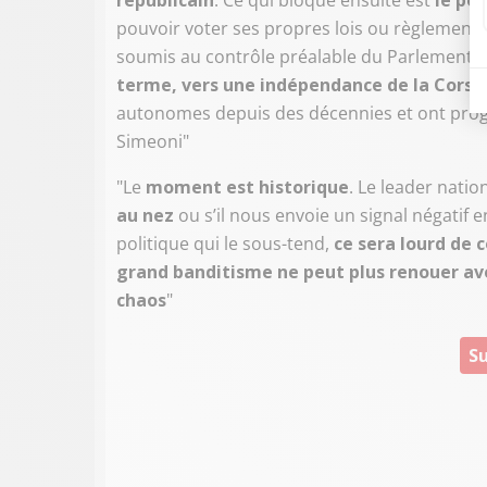
républicain
. Ce qui bloque ensuite est
le pou
pouvoir voter ses propres lois ou règlement
soumis au contrôle préalable du Parlement à 
terme, vers une indépendance de la Corse
autonomes depuis des décennies et ont progre
Simeoni"
"Le
moment est historique
. Le leader nation
au nez
ou s’il nous envoie un signal négatif 
politique qui le sous-tend,
ce sera lourd de
grand banditisme ne peut plus renouer av
chaos
"
Su