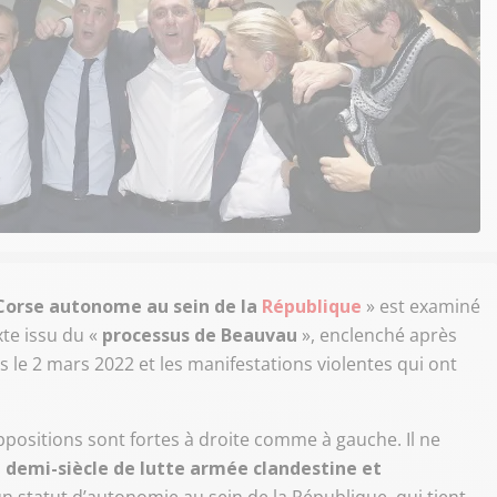
Corse autonome au sein de la
République
» est examiné
xte issu du «
processus de Beauvau
», enclenché après
es le 2 mars 2022 et les manifestations violentes qui ont
oppositions sont fortes à droite comme à gauche. Il ne
n
demi-siècle de lutte armée clandestine et