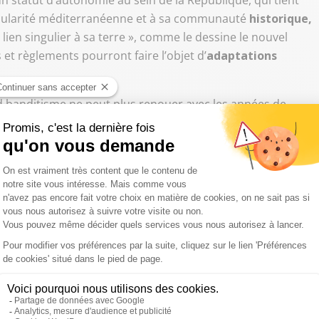
un statut d’autonomie au sein de la République, qui tient
insularité méditerranéenne et à sa communauté
historique,
lien singulier à sa terre », comme le dessine le nouvel
is et règlements pourront faire l’objet d’
adaptations
d banditisme ne peut plus renouer avec les années de
LaVéritéEnFace
t réagissez au 0 826 300 300
ue
"
 de « communauté
», imposé par le gouvernement
en lieu
lle Gilles Simeoni, maire nationaliste de Bastia et ancien
uche dénonce une rupture avec l’universalisme