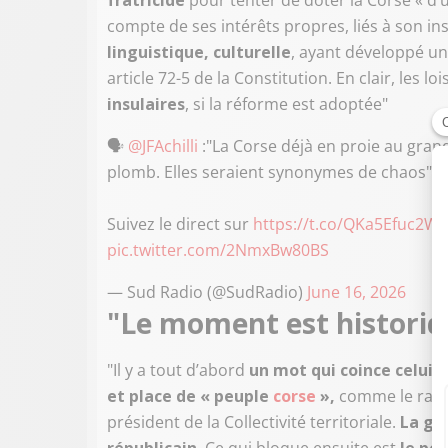
fratricide
pour tenter de doter la Corse « d’
compte de ses intérêts propres, liés à son 
linguistique, culturelle
, ayant développé un 
article 72-5 de la Constitution. En clair, les lo
insulaires
, si la réforme est adoptée"
🗣️
@JFAchilli
:"La Corse déjà en proie au gran
plomb. Elles seraient synonymes de chaos"
#
Suivez le direct sur
https://t.co/QKa5Efuc2W
e
pic.twitter.com/2NmxBw80BS
— Sud Radio (@SudRadio)
June 16, 2026
"Le
moment est historiq
"Il y a tout d’abord
un mot qui coince celui
et place de « peuple
corse
»,
comme le rappe
président de la Collectivité territoriale.
La ga