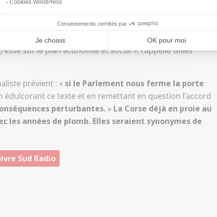
voir normatif censé être accordé à l’île
, celui de
s.
Pas question, dit la droite
qui veut que ce pouvoir soit
Paris. Certains s’inquiètent enfin d’un
glissement, à
.
« Les Baléares, les Açores, la Sardaigne ou la Sicile sont
ssé sur le plan économie et social », rappelle Gilles
aliste prévient : «
si le Parlement nous ferme la porte
en édulcorant ce texte et en remettant en question l’accord
 conséquences perturbantes.
»
La Corse déjà en proie au
ec les années de plomb. Elles seraient synonymes de
ivre Sud Radio