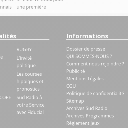
nnais
une première
lités
Informations
Dossier de presse
RUGBY
QUI SOMMES-NOUS ?
ue
L'invité
Comment nous rejoindre ?
politique
Publicité
S
Les courses
Mentions Légales
hippiques et
CGU
pronostics
Politique de confidentialité
COPE
Sud Radio à
Sitemap
votre Service
Archives Sud Radio
avec Fiducial
Archives Programmes
Règlement jeux