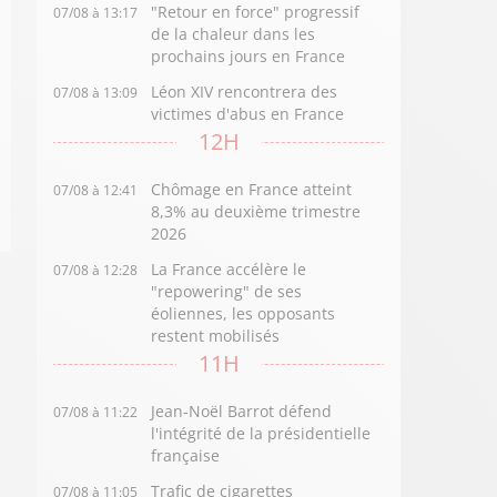
"Retour en force" progressif
07/08 à 13:17
de la chaleur dans les
prochains jours en France
Léon XIV rencontrera des
07/08 à 13:09
victimes d'abus en France
12H
Chômage en France atteint
07/08 à 12:41
8,3% au deuxième trimestre
2026
La France accélère le
07/08 à 12:28
"repowering" de ses
éoliennes, les opposants
restent mobilisés
11H
Jean-Noël Barrot défend
07/08 à 11:22
l'intégrité de la présidentielle
française
Trafic de cigarettes
07/08 à 11:05