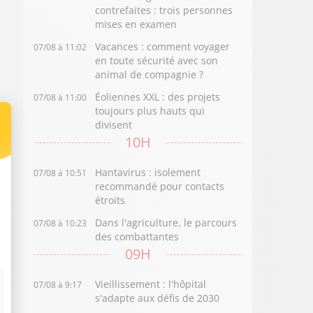
contrefaites : trois personnes
mises en examen
Vacances : comment voyager
07/08 à 11:02
en toute sécurité avec son
animal de compagnie ?
Éoliennes XXL : des projets
07/08 à 11:00
toujours plus hauts qui
divisent
10H
Hantavirus : isolement
07/08 à 10:51
recommandé pour contacts
étroits
Dans l'agriculture, le parcours
07/08 à 10:23
des combattantes
09H
Vieillissement : l'hôpital
07/08 à 9:17
s'adapte aux défis de 2030