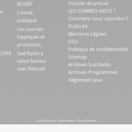
Dossier de presse
RUGBY
QUI SOMMES-NOUS ?
ue
L'invité
Comment nous rejoindre ?
politique
Publicité
S
Les courses
Mentions Légales
hippiques et
CGU
pronostics
Politique de confidentialité
COPE
Sud Radio à
Sitemap
votre Service
Archives Sud Radio
avec Fiducial
Archives Programmes
Règlement jeux
Crédit photos : ©Sud Radio / Pierre Olivier