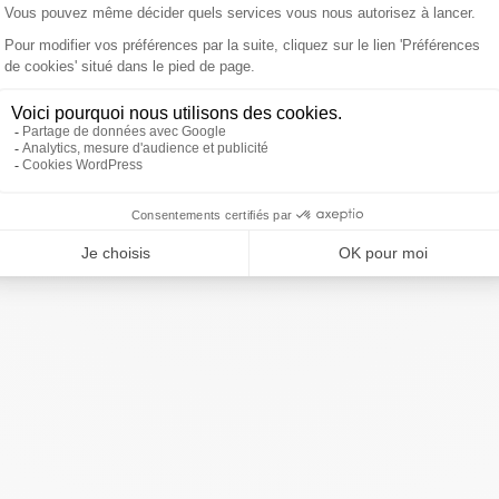
rançais, la Santé est devant tous les autres. Selon
87% des Français estiment que la
Santé
est un thème
sse des prix
(74%).
ivre Sud Radio