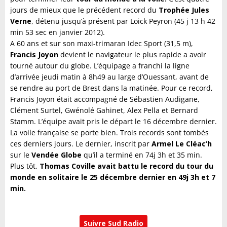
jours de mieux que le précédent record du
Trophée Jules
Verne
, détenu jusqu’à présent par Loick Peyron (45 j 13 h 42
min 53 sec en janvier 2012).
A 60 ans et sur son maxi-trimaran Idec Sport (31,5 m),
Francis Joyon
devient le navigateur le plus rapide a avoir
tourné autour du globe. L’équipage a franchi la ligne
d’arrivée jeudi matin à 8h49 au large d’Ouessant, avant de
se rendre au port de Brest dans la matinée. Pour ce record,
Francis Joyon était accompagné de Sébastien Audigane,
Clément Surtel, Gwénolé Gahinet, Alex Pella et Bernard
Stamm. L’équipe avait pris le départ le 16 décembre dernier.
La voile française se porte bien. Trois records sont tombés
ces derniers jours. Le dernier, inscrit par
Armel Le Cléac’h
sur le
Vendée Globe
qu’il a terminé en 74j 3h et 35 min.
Plus tôt,
Thomas Coville avait battu le record du tour du
monde en solitaire le 25 décembre dernier en 49j 3h et 7
min.
Suivre Sud Radio