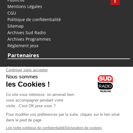
Mentions Légales
CGU
Politique de confidentialité
Sitemap
Archives Sud Radio
Archives Programmes
Règlement jeux
Partenaires
fiducial.fr
lyoncapitale.fr
olympique-et-lyonnais.com
L'application Iphone / Android
Téléchargez l'application
Les cookies