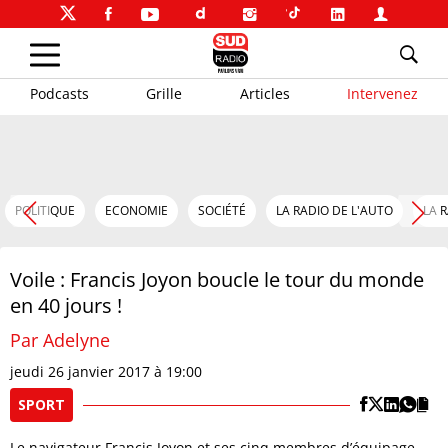
Podcasts
Grille
Articles
Intervenez
POLITIQUE
ECONOMIE
SOCIÉTÉ
LA RADIO DE L'AUTO
LA 
Voile : Francis Joyon boucle le tour du monde
en 40 jours !
Par Adelyne
jeudi 26 janvier 2017 à 19:00
SPORT
Le navigateur Francis Joyon et ses cinq membres d’équipage