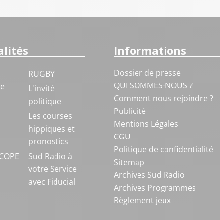
lités
Informations
Dossier de presse
RUGBY
QUI SOMMES-NOUS ?
ue
L'invité
Comment nous rejoindre ?
politique
Publicité
S
Les courses
Mentions Légales
hippiques et
CGU
pronostics
Politique de confidentialité
COPE
Sud Radio à
Sitemap
votre Service
Archives Sud Radio
avec Fiducial
Archives Programmes
Règlement jeux