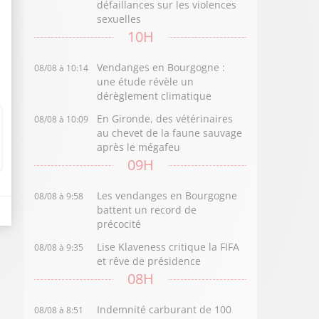
défaillances sur les violences
sexuelles
10H
Vendanges en Bourgogne :
08/08 à 10:14
une étude révèle un
dérèglement climatique
En Gironde, des vétérinaires
08/08 à 10:09
au chevet de la faune sauvage
après le mégafeu
09H
Les vendanges en Bourgogne
08/08 à 9:58
battent un record de
précocité
Lise Klaveness critique la FIFA
08/08 à 9:35
et rêve de présidence
08H
Indemnité carburant de 100
08/08 à 8:51