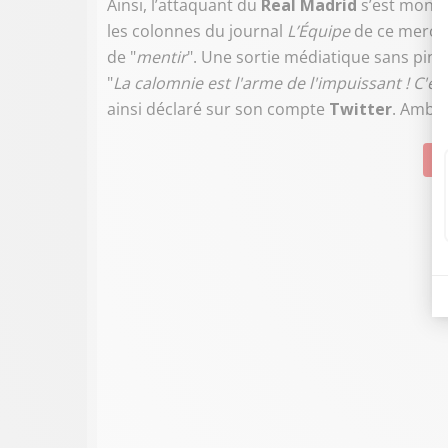
Ainsi, l’attaquant du
Real Madrid
s’est mont
les colonnes du journal
L’Équipe
de ce mercred
de "
mentir
". Une sortie médiatique sans pince
"
La calomnie est l'arme de l'impuissant ! C'est a
ainsi déclaré sur son compte
Twitter
. Ambia
Su