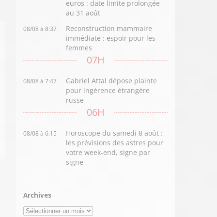
euros : date limite prolongée
au 31 août
Reconstruction mammaire
08/08 à 8:37
immédiate : espoir pour les
femmes
07H
Gabriel Attal dépose plainte
08/08 à 7:47
pour ingérence étrangère
russe
06H
Horoscope du samedi 8 août :
08/08 à 6:15
les prévisions des astres pour
votre week-end, signe par
signe
Archives
Archives