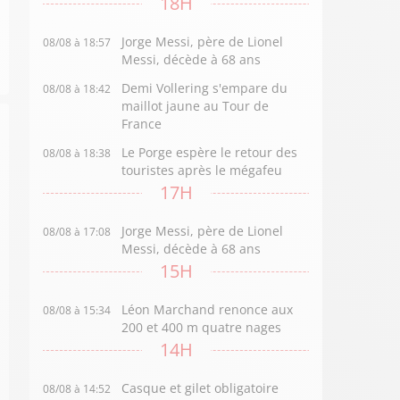
18H
Jorge Messi, père de Lionel
08/08 à 18:57
Messi, décède à 68 ans
Demi Vollering s'empare du
08/08 à 18:42
maillot jaune au Tour de
France
Le Porge espère le retour des
08/08 à 18:38
touristes après le mégafeu
17H
Jorge Messi, père de Lionel
08/08 à 17:08
Messi, décède à 68 ans
15H
Léon Marchand renonce aux
08/08 à 15:34
200 et 400 m quatre nages
14H
Casque et gilet obligatoire
08/08 à 14:52