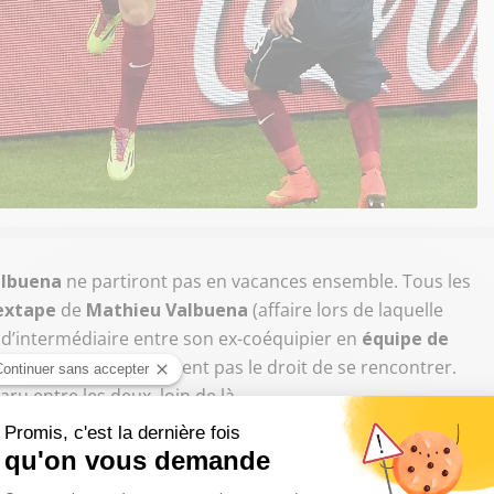
albuena
ne partiront pas en vacances ensemble. Tous les
extape
de
Mathieu Valbuena
(affaire lors de laquelle
 d’intermédiaire entre son ex-coéquipier en
équipe de
ueurs n’ont officiellement pas le droit de se rencontrer.
ru entre les deux, loin de là…
st l’arme de l’impuissant !"