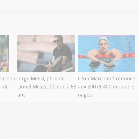
pare du
Jorge Messi, père de
Léon Marchand renonce
r de
Lionel Messi, décède à 68
aux 200 et 400 m quatre
ans
nages