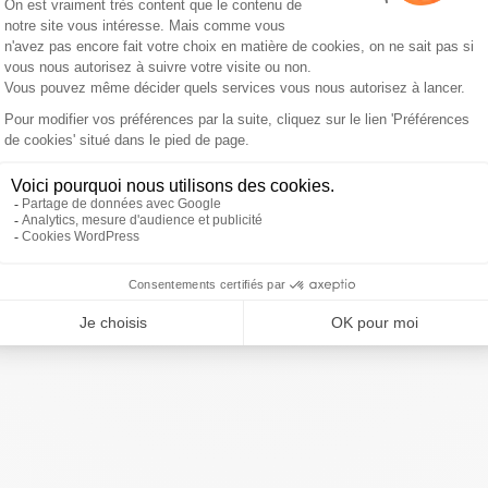
ré
très en colère
contre le milieu de terrain de Lyon dans
i 17 mai, l’appelant à "
arrêter ses conneries
" et à cesser
ttes qui a naturellement fait réagir le principal intéressé.
ffligeant !!! La vérité c'est la justice qui la rétablira
", a-t-il
nce...
ivre Sud Radio