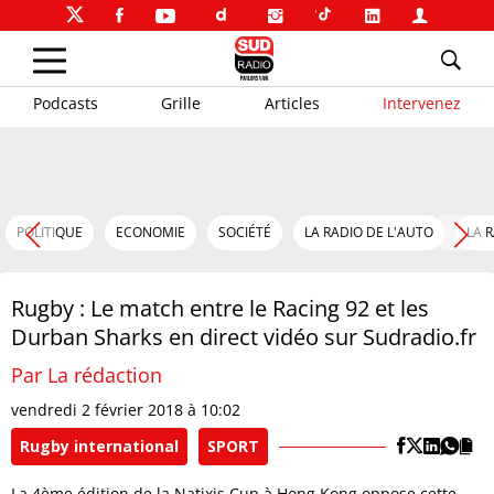
Podcasts
Grille
Articles
Intervenez
POLITIQUE
ECONOMIE
SOCIÉTÉ
LA RADIO DE L'AUTO
LA 
Rugby : Le match entre le Racing 92 et les
Durban Sharks en direct vidéo sur Sudradio.fr
Par La rédaction
vendredi 2 février 2018 à 10:02
Rugby international
SPORT
La 4ème édition de la Natixis Cup à Hong Kong oppose cette