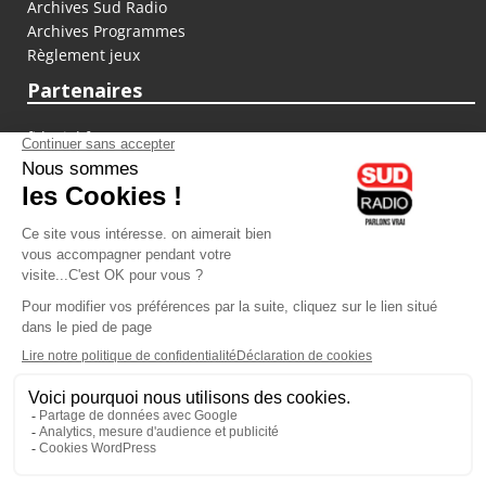
Archives Sud Radio
Archives Programmes
Règlement jeux
Partenaires
fiducial.fr
lyoncapitale.fr
olympique-et-lyonnais.com
L'application Iphone / Android
Téléchargez l'application
Les cookies
Gestion des cookies
Crédit photos : ©Sud Radio / Pierre Olivier