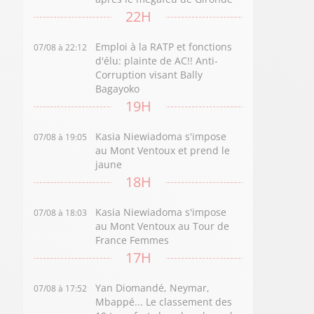
22H
Emploi à la RATP et fonctions
07/08 à 22:12
d'élu: plainte de AC!! Anti-
Corruption visant Bally
Bagayoko
19H
Kasia Niewiadoma s'impose
07/08 à 19:05
au Mont Ventoux et prend le
jaune
18H
Kasia Niewiadoma s'impose
07/08 à 18:03
au Mont Ventoux au Tour de
France Femmes
17H
Yan Diomandé, Neymar,
07/08 à 17:52
Mbappé... Le classement des