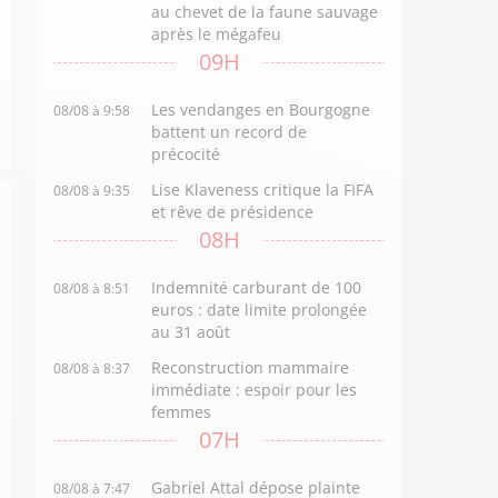
au chevet de la faune sauvage
après le mégafeu
09H
Les vendanges en Bourgogne
08/08 à 9:58
battent un record de
précocité
Lise Klaveness critique la FIFA
08/08 à 9:35
et rêve de présidence
08H
Indemnité carburant de 100
08/08 à 8:51
euros : date limite prolongée
au 31 août
Reconstruction mammaire
08/08 à 8:37
immédiate : espoir pour les
femmes
07H
Gabriel Attal dépose plainte
08/08 à 7:47