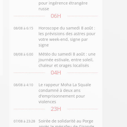
pour ingérence étrangère
russe
06H
Horoscope du samedi 8 août :
08/08 à 6:15
les prévisions des astres pour
votre week-end, signe par
signe
Météo du samedi 8 août : une
08/08 à 6:00
journée estivale, entre soleil,
chaleur et orages localisés
04H
Le rappeur Moha La Squale
08/08 à 4:10
condamné à deux ans
d'emprisonnement pour
violences
23H
Soirée de solidarité au Porge
07/08 à 23:28
après le mégafeu de Gironde