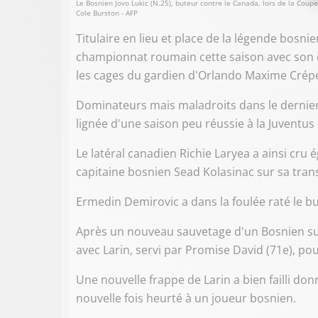
Le Bosnien Jovo Lukic (N.25), buteur contre le Canada, lors de la Coup
Cole Burston - AFP
Titulaire en lieu et place de la légende bosni
championnat roumain cette saison avec son clu
les cages du gardien d'Orlando Maxime Crépe
Dominateurs mais maladroits dans le dernier 
lignée d'une saison peu réussie à la Juventus
Le latéral canadien Richie Laryea a ainsi cru 
capitaine bosnien Sead Kolasinac sur sa trans
Ermedin Demirovic a dans la foulée raté le bu
Après un nouveau sauvetage d'un Bosnien sur s
avec Larin, servi par Promise David (71e), pou
Une nouvelle frappe de Larin a bien failli don
nouvelle fois heurté à un joueur bosnien.