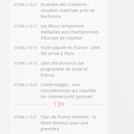
Incendie des Corbières :
07/08 à 14:21
situation stabilisée près de
Narbonne
Les Bleus remportent
07/08 à 14:17
médailles aux Championnats
d'Europe de natation
Visite papale en France : Léon
07/08 à 14:15
XIV arrive à Paris
Léon XIV annonce son
07/08 à 14:10
programme de visite en
France
Cambriolages : une
07/08 à 14:09
recrudescence qui inquiète
les commerçants lyonnais
13H
Tour de France Femmes : le
07/08 à 13:51
Mont Ventoux pour une
première