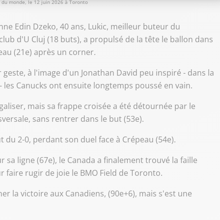
e du monde, le 12 juin 2026 à Toronto
enne Edin Dzeko, 40 ans, Lukic, meilleur buteur du
b d'U Cluj (18 buts), a propulsé de la tête le ballon dans
au (21e) après un corner.
geste, à l'image d'un Jonathan David peu inspiré - dans la
 - les Canucks ont ensuite longtemps poussé en vain.
égaliser, mais sa frappe croisée a été détournée par le
versale, sans rentrer dans le but (53e).
t du 2-0, perdant son duel face à Crépeau (54e).
a ligne (67e), le Canada a finalement trouvé la faille
r faire rugir de joie le BMO Field de Toronto.
ner la victoire aux Canadiens, (90e+6), mais s'est une