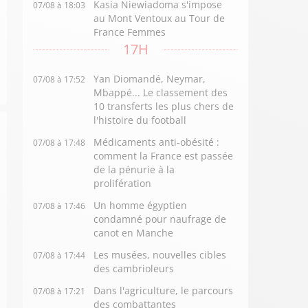
Kasia Niewiadoma s'impose
07/08 à 18:03
au Mont Ventoux au Tour de
France Femmes
17H
Yan Diomandé, Neymar,
07/08 à 17:52
Mbappé... Le classement des
10 transferts les plus chers de
l'histoire du football
Médicaments anti-obésité :
07/08 à 17:48
comment la France est passée
de la pénurie à la
prolifération
Un homme égyptien
07/08 à 17:46
condamné pour naufrage de
canot en Manche
Les musées, nouvelles cibles
07/08 à 17:44
des cambrioleurs
Dans l'agriculture, le parcours
07/08 à 17:21
des combattantes