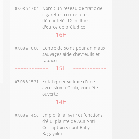
Nord : un réseau de trafic de
07/08 à 17:04
cigarettes contrefaites
démantelé, 12 millions
d'euros de préjudice
16H
Centre de soins pour animaux
07/08 à 16:00
sauvages aide chevreuils et
rapaces
15H
Erik Tegnér victime d'une
07/08 à 15:31
agression à Groix, enquête
ouverte
14H
Emploi à la RATP et fonctions
07/08 à 14:56
d'élu: plainte de AC!! Anti-
Corruption visant Bally
Bagayoko