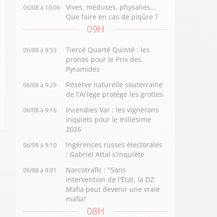
Vives, méduses, physalies...
06/08 à 10:06
Que faire en cas de piqûre ?
09H
Tiercé Quarté Quinté : les
06/08 à 9:53
pronos pour le Prix des
Pyramides
Réserve naturelle souterraine
06/08 à 9:29
de l'Ariège protège les grottes
Incendies Var : les vignerons
06/08 à 9:16
inquiets pour le millésime
2026
Ingérences russes électorales
06/08 à 9:10
: Gabriel Attal s'inquiète
Narcotrafic : "Sans
06/08 à 9:01
intervention de l'État, la DZ
Mafia peut devenir une vraie
mafia"
08H