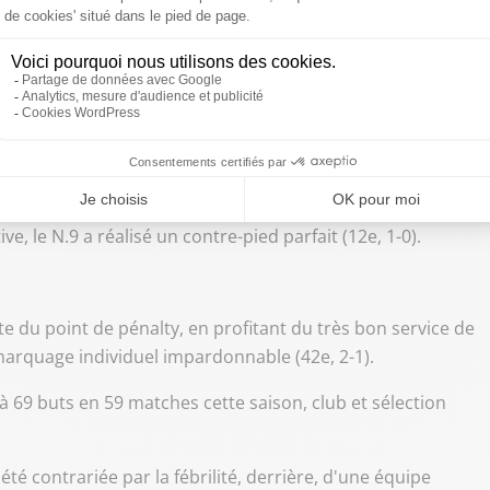
tie lors de la Coupe du Monde 2026, le 17 juin 2026 à Arlington au Texas
 un pénalty concédé par Modric devant Noni Madueke.
 le gardien du Dinamo Zagreb n'était pas resté sur sa
e, le N.9 a réalisé un contre-pied parfait (12e, 1-0).
nte du point de pénalty, en profitant du très bon service de
marquage individuel impardonnable (42e, 2-1).
à 69 buts en 59 matches cette saison, club et sélection
été contrariée par la fébrilité, derrière, d'une équipe