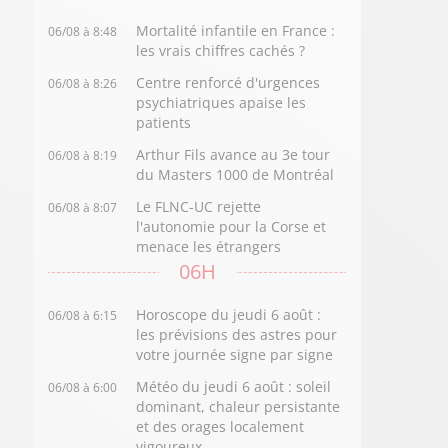
Mortalité infantile en France :
06/08 à 8:48
les vrais chiffres cachés ?
Centre renforcé d'urgences
06/08 à 8:26
psychiatriques apaise les
patients
Arthur Fils avance au 3e tour
06/08 à 8:19
du Masters 1000 de Montréal
Le FLNC-UC rejette
06/08 à 8:07
l'autonomie pour la Corse et
menace les étrangers
06H
Horoscope du jeudi 6 août :
06/08 à 6:15
les prévisions des astres pour
votre journée signe par signe
Météo du jeudi 6 août : soleil
06/08 à 6:00
dominant, chaleur persistante
et des orages localement
vigoureux