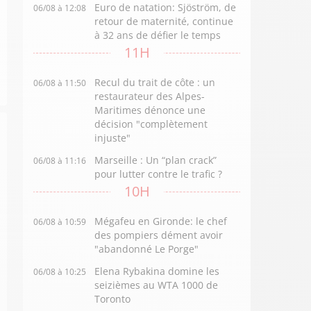
Euro de natation: Sjöström, de
06/08 à 12:08
retour de maternité, continue
à 32 ans de défier le temps
11H
Recul du trait de côte : un
06/08 à 11:50
restaurateur des Alpes-
Maritimes dénonce une
décision "complètement
injuste"
Marseille : Un “plan crack”
06/08 à 11:16
pour lutter contre le trafic ?
10H
Mégafeu en Gironde: le chef
06/08 à 10:59
des pompiers dément avoir
"abandonné Le Porge"
Elena Rybakina domine les
06/08 à 10:25
seizièmes au WTA 1000 de
Toronto