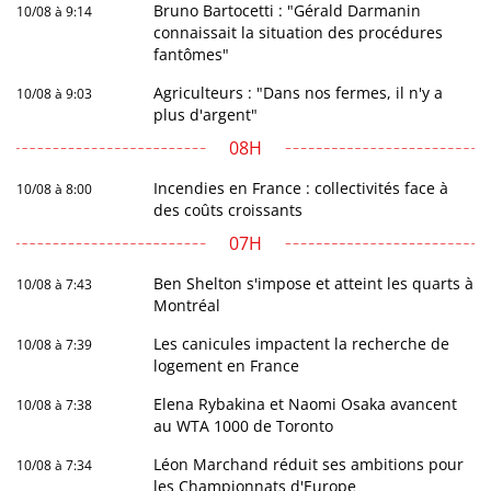
Bruno Bartocetti : "Gérald Darmanin
10/08 à 9:14
connaissait la situation des procédures
fantômes"
Agriculteurs : "Dans nos fermes, il n'y a
10/08 à 9:03
plus d'argent"
08H
Incendies en France : collectivités face à
10/08 à 8:00
des coûts croissants
07H
Ben Shelton s'impose et atteint les quarts à
10/08 à 7:43
Montréal
Les canicules impactent la recherche de
10/08 à 7:39
logement en France
Elena Rybakina et Naomi Osaka avancent
10/08 à 7:38
au WTA 1000 de Toronto
Léon Marchand réduit ses ambitions pour
10/08 à 7:34
les Championnats d'Europe