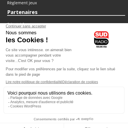
Règlement jeux
Partenaires
fiducial.fr
lyoncapitale.fr
olympique-et-lyonnais.com
L'application Iphone / Android
Téléchargez l'application
Les cookies
Gestion des cookies
Crédit photos : ©Sud Radio / Pierre Olivier
10H00
-
13H00
13H00 - 14H00
Anthony Martins Misse
Jacques Pessis