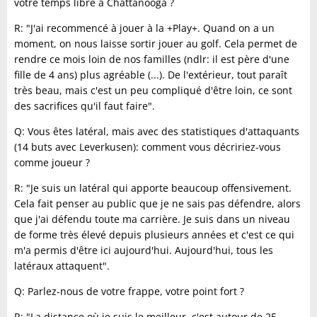
votre temps libre à Chattanooga ?
R: "J'ai recommencé à jouer à la +Play+. Quand on a un
moment, on nous laisse sortir jouer au golf. Cela permet de
rendre ce mois loin de nos familles (ndlr: il est père d'une
fille de 4 ans) plus agréable (...). De l'extérieur, tout paraît
très beau, mais c'est un peu compliqué d'être loin, ce sont
des sacrifices qu'il faut faire".
Q: Vous êtes latéral, mais avec des statistiques d'attaquants
(14 buts avec Leverkusen): comment vous décririez-vous
comme joueur ?
R: "Je suis un latéral qui apporte beaucoup offensivement.
Cela fait penser au public que je ne sais pas défendre, alors
que j'ai défendu toute ma carrière. Je suis dans un niveau
de forme très élevé depuis plusieurs années et c'est ce qui
m'a permis d'être ici aujourd'hui. Aujourd'hui, tous les
latéraux attaquent".
Q: Parlez-nous de votre frappe, votre point fort ?
R: "La distance où je suis le meilleur, c'est autour de 25