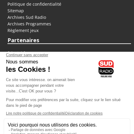
Politique de confidentialité
Sitemap
Archives Sud Radio
Archives Programmes
Règlement jeux
Partenaires
fiducial.fr
lyoncapitale.fr
olympique-et-lyonnais.com
L'application Iphone / Android
Téléchargez l'application
Les cookies
Gestion des cookies