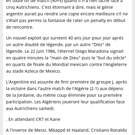
en toute fin de match (90+5) quand il n'a rien lâché face à
cinq Autrichiens. C'est étonnant à dire, mais le génie
argentin aurait pu rendre une copie encore meilleure s'il ne
s'était pas permis la fantaisie de rater un penalty en début
de rencontre.
Un nouvel exploit qui survient 40 ans jour pour jour après
un autre doublé de légende, par un autre "Diez" de
légende. Le 22 juin 1986, l'éternel Diego Maradona signait
en quatre minutes la "main de Dieu" puis le "but du siècle"
en quarts de finale du Mondial mexicain contre l'Angleterre
au stade Azteca de Mexico.
L'Argentine est assurée de finir première de groupe J, après
la victoire dans l'autre match de l'Algérie (2-1) aux dépens
de la Jordanie, du même coup éliminée pour sa première
participation. Les Algériens joueront leur qualification face
aux Autrichiens samedi.
. En attendant CR7 et Kane
A l'inverse de Messi, Mbappé et Haaland, Cristiano Ronaldo