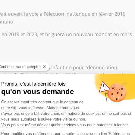
vait ouvert la voie à l'élection inattendue en février 2016
antino.
on en 2019 et 2023, et briguera un nouveau mandat en mars
 patron de la Fifa Gianni Infantino pour "dénonciation
e dans l'affaire qui a brisé en 2015 son ascension vers le
niqué transmis à l'AFP.
onsables de la Fifa, est assortie d'une constitution de
ion d'un juge d'instruction", précise l'ex-légende des Bleus.
8 puis 2021 dans le même dossier, respectivement pour
trafic d'influence contre Gianni Infantino, toutes deux
 été considérée comme prescrite et la seconde classée sans