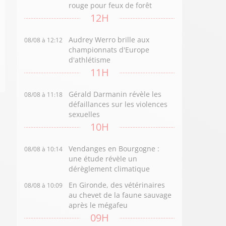
rouge pour feux de forêt
12H
Audrey Werro brille aux
08/08 à 12:12
championnats d'Europe
d'athlétisme
11H
Gérald Darmanin révèle les
08/08 à 11:18
défaillances sur les violences
sexuelles
10H
Vendanges en Bourgogne :
08/08 à 10:14
une étude révèle un
dérèglement climatique
En Gironde, des vétérinaires
08/08 à 10:09
au chevet de la faune sauvage
après le mégafeu
09H