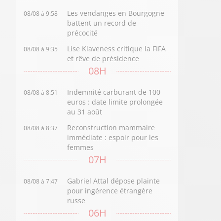
Les vendanges en Bourgogne
08/08 à 9:58
battent un record de
précocité
Lise Klaveness critique la FIFA
08/08 à 9:35
et rêve de présidence
08H
Indemnité carburant de 100
08/08 à 8:51
euros : date limite prolongée
au 31 août
Reconstruction mammaire
08/08 à 8:37
immédiate : espoir pour les
femmes
07H
Gabriel Attal dépose plainte
08/08 à 7:47
pour ingérence étrangère
russe
06H