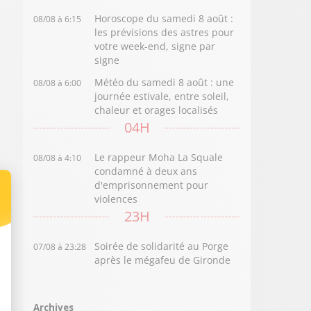
Horoscope du samedi 8 août :
08/08 à 6:15
les prévisions des astres pour
votre week-end, signe par
signe
Météo du samedi 8 août : une
08/08 à 6:00
journée estivale, entre soleil,
chaleur et orages localisés
04H
Le rappeur Moha La Squale
08/08 à 4:10
condamné à deux ans
d'emprisonnement pour
violences
23H
Soirée de solidarité au Porge
07/08 à 23:28
après le mégafeu de Gironde
Archives