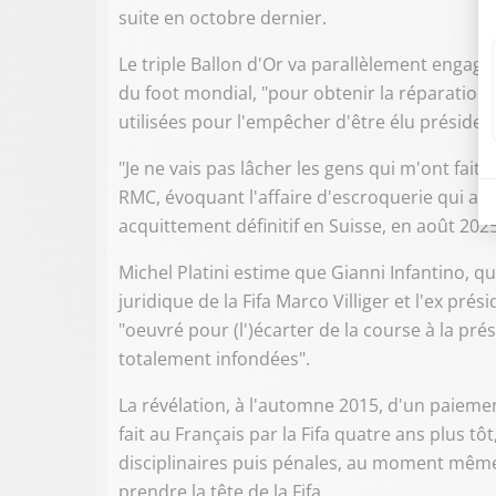
suite en octobre dernier.
Le triple Ballon d'Or va parallèlement engage
du foot mondial, "pour obtenir la réparation
utilisées pour l'empêcher d'être élu président 
"Je ne vais pas lâcher les gens qui m'ont fait
RMC, évoquant l'affaire d'escroquerie qui a p
acquittement définitif en Suisse, en août 2025
Michel Platini estime que Gianni Infantino, qu
juridique de la Fifa Marco Villiger et l'ex pr
"oeuvré pour (l')écarter de la course à la pré
totalement infondées".
La révélation, à l'automne 2015, d'un paiemen
fait au Français par la Fifa quatre ans plus t
disciplinaires puis pénales, au moment même
prendre la tête de la Fifa.