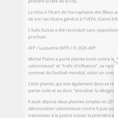
prendre la tête de la Fifa.
La mise à l'écart de l'ex-capitaine des Bleus a
de son secrétaire général à l'UEFA, Gianni Inf
L'Italo-Suisse a été reconduit sans oppositi
prochain.
AFP / Lausanne (AFP) / © 2026 AFP
Michel Platini a porté plainte lundi contre le
calomnieuse" et "trafic d'influence", sa ripost
sommet du football mondial, selon un commu
Cette plainte, qui vise également deux ex resp
partie civile et va donc "entraîner la désignat
Il avait déposé deux plaintes simples en 201
dénonciation calomnieuse contre X puis pour 
transmises à la justice suisse: la première a