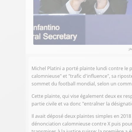
JA
Michel Platini a porté plainte lundi contre le
calomnieuse" et "trafic d'influence", sa ripost
sommet du football mondial, selon un commu
Cette plainte, qui vise également deux ex resp
partie civile et va donc "entraîner la désignat
Il avait déposé deux plaintes simples en 201
dénonciation calomnieuse contre X puis pour 
transmises à la justice suisse: la première a