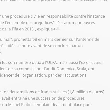
r une procédure civile en responsabilité contre l'instance
 de l'ensemble des préjudices" liés "aux manoeuvres
de la Fifa en 2015", explique-t-il.
 du mal", promettait-il en mars dernier sur l'antenne de
récipité sa chute avant de se conclure par un
.
i fut son numéro deux à l'UEFA, mais aussi l'ex directeur
ésident de sa commission d'audit Domenico Scala, ont
sidence" de l'organisation, par des "accusations
t de deux millions de francs suisses (1,8 million d'euros)
ôt, avait entraîné une succession de procédures
 où Michel Platini semblait idéalement placé pour