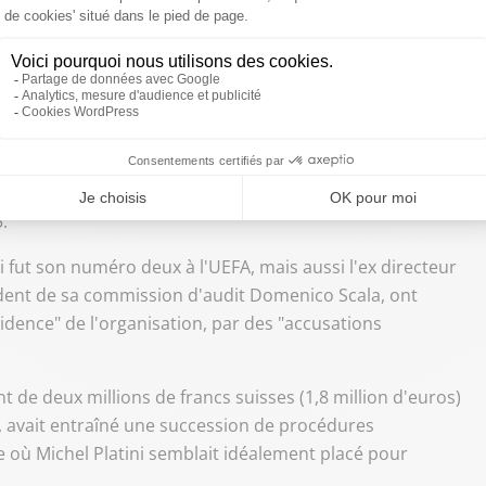
r une procédure civile en responsabilité contre l'instance
 de l'ensemble des préjudices" liés "aux manoeuvres
de la Fifa en 2015", explique-t-il.
 du mal", promettait-il en mars dernier sur l'antenne de
récipité sa chute avant de se conclure par un
.
i fut son numéro deux à l'UEFA, mais aussi l'ex directeur
ésident de sa commission d'audit Domenico Scala, ont
sidence" de l'organisation, par des "accusations
t de deux millions de francs suisses (1,8 million d'euros)
ôt, avait entraîné une succession de procédures
 où Michel Platini semblait idéalement placé pour