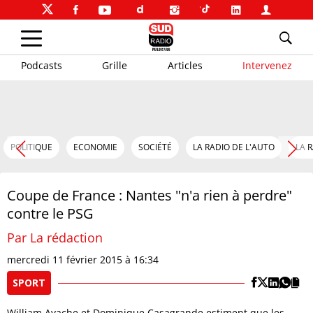
Podcasts
Grille
Articles
Intervenez
POLITIQUE
ECONOMIE
SOCIÉTÉ
LA RADIO DE L'AUTO
LA 
Coupe de France : Nantes "n'a rien à perdre"
contre le PSG
Par La rédaction
mercredi 11 février 2015 à 16:34
SPORT
William Ayache et Dominique Casagrande estiment que les