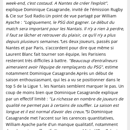
week-end, c’est costaud. A Nantes de créer l’exploit"
,
explique Dominique Casagrande, invité de l'émission Rugby
& Cie sur Sud Radio.Un point de vue partagé par William
Ayache :
"Logiquement, le PSG doit gagner. Le début du
match sera important pour les Nantais. Il n’y a rien à perdre,
il faut se lâcher et retrouver du plaisir, ce qu’il n’y a plus
depuis plusieurs semaines."
Les deux joueurs, passés par
Nantes et par Paris, s'accordent pour dire que même si
Laurent Blanc fait tourner son équipe, les Parisiens
resteront très difficiles à battre.
"Beaucoup d’entraîneurs
aimeraient avoir l’équipe de remplaçants du PSG"
, estime
notamment Dominique Casagrande.Après un début de
saison enthousiasmant, qui les a vu se positionner dans le
top 5 de la Ligue 1, les Nantais semblent marquer le pas. Un
coup de moins bien que Dominique Casagrande explique
par un effectif limité :
"La richesse en nombre de joueurs de
qualité ne permet pas à certains de souffler. La saison est
longue et il est normal d’avoir des creux."
Si Dominique
Casagrande met l'accent sur les carences quantitatives,
William Ayache parle d'un manque qualitatif, notamment