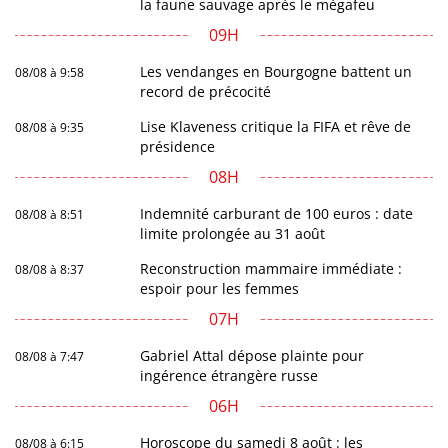
la faune sauvage après le mégafeu
09H
Les vendanges en Bourgogne battent un
08/08 à 9:58
record de précocité
Lise Klaveness critique la FIFA et rêve de
08/08 à 9:35
présidence
08H
Indemnité carburant de 100 euros : date
08/08 à 8:51
limite prolongée au 31 août
Reconstruction mammaire immédiate :
08/08 à 8:37
espoir pour les femmes
07H
Gabriel Attal dépose plainte pour
08/08 à 7:47
ingérence étrangère russe
06H
Horoscope du samedi 8 août : les
08/08 à 6:15