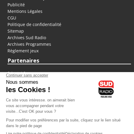
Publicité
Mentions Légales
CGU
Politique de confidentialité
Sitemap
Archives Sud Radio
Archives Programmes
Règlement jeux
Partenaires
fiducial.fr
lyoncapitale.fr
olympique-et-lyonnais.com
L'application Iphone / Android
Téléchargez l'application
Les cookies