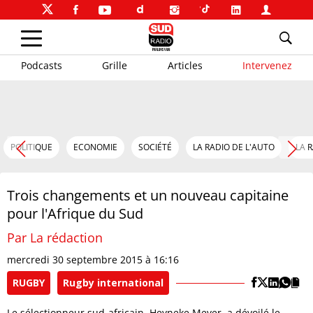
Podcasts
Grille
Articles
Intervenez
POLITIQUE
ECONOMIE
SOCIÉTÉ
LA RADIO DE L'AUTO
LA 
Trois changements et un nouveau capitaine
pour l'Afrique du Sud
Par La rédaction
mercredi 30 septembre 2015 à 16:16
RUGBY
Rugby international
Le sélectionneur sud-africain, Heyneke Meyer, a dévoilé le