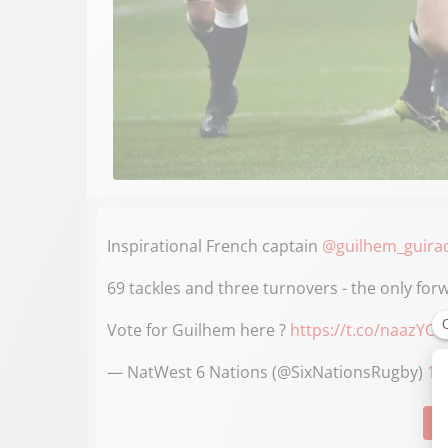
Inspirational French captain
@guilhem_guira
69 tackles and three turnovers - the only f
Vote for Guilhem here ?
https://t.co/naazYC
— NatWest 6 Nations (@SixNationsRugby)
19
Su