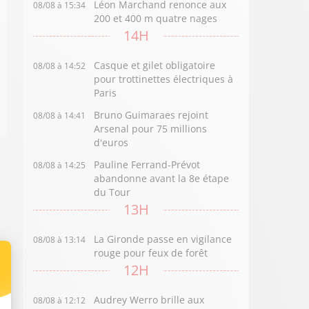
Léon Marchand renonce aux
08/08 à 15:34
200 et 400 m quatre nages
14H
Casque et gilet obligatoire
08/08 à 14:52
pour trottinettes électriques à
Paris
Bruno Guimaraes rejoint
08/08 à 14:41
Arsenal pour 75 millions
d'euros
Pauline Ferrand-Prévot
08/08 à 14:25
abandonne avant la 8e étape
du Tour
13H
La Gironde passe en vigilance
08/08 à 13:14
rouge pour feux de forêt
12H
Audrey Werro brille aux
08/08 à 12:12