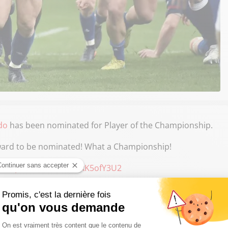
do
has been nominated for Player of the Championship.
orward to be nominated! What a Championship!
e3kN
pic.twitter.com/bxK5ofY3U2
 mars 2018
ivre Sud Radio