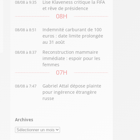
Lise Klaveness critique la FIFA
08/08 à 9:35
et rêve de présidence
08H
Indemnité carburant de 100
08/08 à 8:51
euros : date limite prolongée
au 31 août
Reconstruction mammaire
08/08 à 8:37
immédiate : espoir pour les
femmes
07H
Gabriel Attal dépose plainte
08/08 à 7:47
pour ingérence étrangère
russe
Archives
Archives