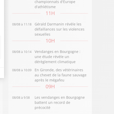
championnats d'Europe
d'athlétisme
11H
Gérald Darmanin révèle les
08/08 à 11:18
défaillances sur les violences
sexuelles
10H
Vendanges en Bourgogne :
08/08 à 10:14
une étude révèle un
dérèglement climatique
En Gironde, des vétérinaires
08/08 à 10:09
au chevet de la faune sauvage
après le mégafeu
09H
Les vendanges en Bourgogne
08/08 à 9:58
battent un record de
précocité