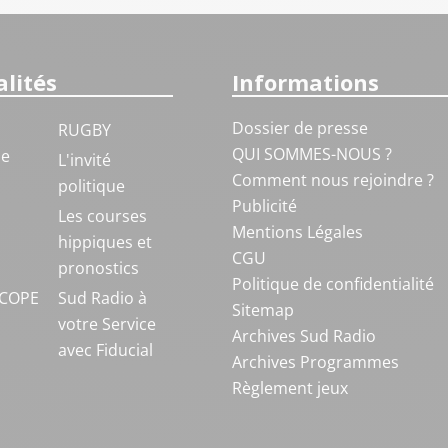
lités
Informations
Dossier de presse
RUGBY
QUI SOMMES-NOUS ?
ue
L'invité
Comment nous rejoindre ?
politique
Publicité
S
Les courses
Mentions Légales
hippiques et
CGU
pronostics
Politique de confidentialité
COPE
Sud Radio à
Sitemap
votre Service
Archives Sud Radio
avec Fiducial
Archives Programmes
Règlement jeux