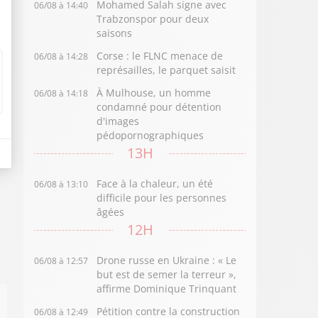
Mohamed Salah signe avec
06/08 à 14:40
Trabzonspor pour deux
saisons
Corse : le FLNC menace de
06/08 à 14:28
représailles, le parquet saisit
À Mulhouse, un homme
06/08 à 14:18
condamné pour détention
d'images
pédopornographiques
13H
Face à la chaleur, un été
06/08 à 13:10
difficile pour les personnes
âgées
12H
Drone russe en Ukraine : « Le
06/08 à 12:57
but est de semer la terreur »,
affirme Dominique Trinquant
Pétition contre la construction
06/08 à 12:49