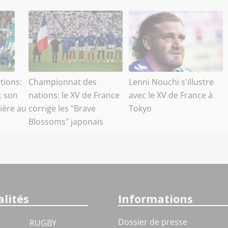
tions:
Championnat des
Lenni Nouchi s'illustre
t son
nations: le XV de France
avec le XV de France à
ière au
corrige les "Brave
Tokyo
Blossoms" japonais
lités
Informations
Dossier de presse
RUGBY