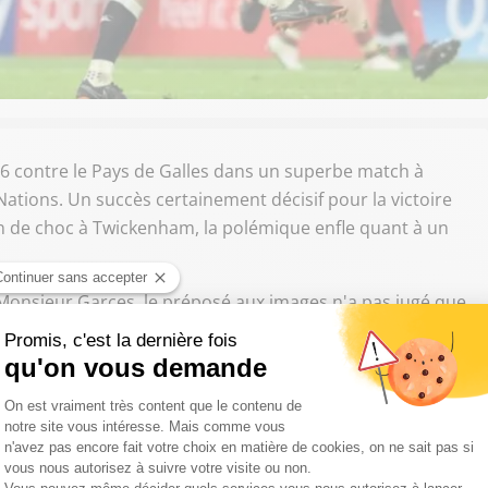
à 6 contre le Pays de Galles dans un superbe match à
Nations. Un succès certainement décisif pour la victoire
in de choc à Twickenham, la polémique enfle quant à un
is Monsieur Garces, le préposé aux images n'a pas jugé que
fortement déplu au sélectionneur du XV au Poireau Warren
ouvelle-Zélande, il a une décision importante à prendre, et
ire profil bas en a rajouté une couche en se gaussant de
ué.