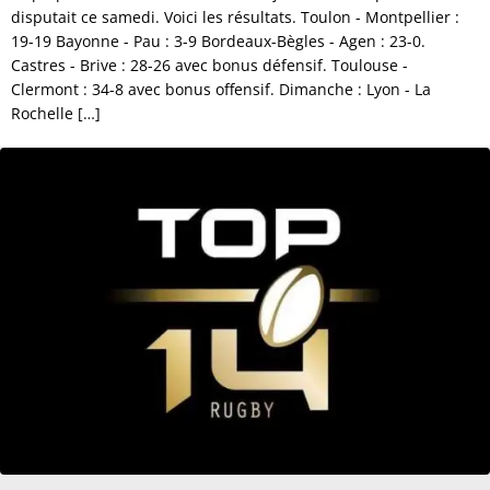
disputait ce samedi. Voici les résultats. Toulon - Montpellier :
19-19 Bayonne - Pau : 3-9 Bordeaux-Bègles - Agen : 23-0.
Castres - Brive : 28-26 avec bonus défensif. Toulouse -
Clermont : 34-8 avec bonus offensif. Dimanche : Lyon - La
Rochelle […]