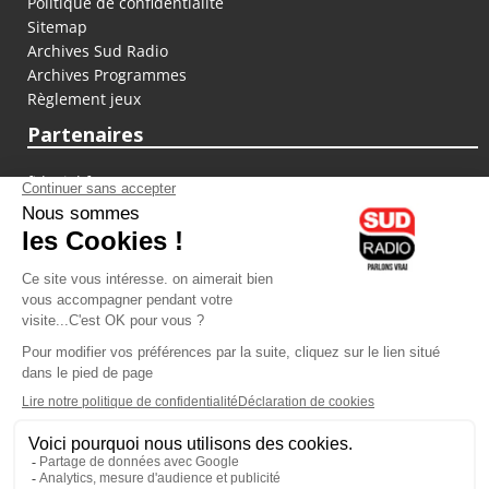
Politique de confidentialité
Sitemap
Archives Sud Radio
Archives Programmes
Règlement jeux
Partenaires
fiducial.fr
lyoncapitale.fr
olympique-et-lyonnais.com
L'application Iphone / Android
Téléchargez l'application
Les cookies
Gestion des cookies