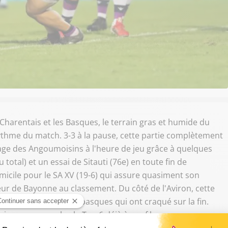
Charentais et les Basques, le terrain gras et humide du
ythme du match. 3-3 à la pause, cette partie complètement
age des Angoumoisins à l'heure de jeu grâce à quelques
total) et un essai de Sitauti (76e) en toute fin de
micile pour le SA XV (19-6) qui assure quasiment son
ur de Bayonne au classement. Du côté de l'Aviron, cette
rop pour les joueurs basques qui ont craqué sur la fin.
loigner un peu plus le Top 6 déjà à neuf longueurs.