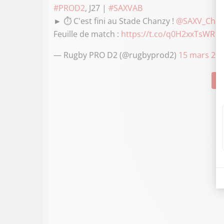
#PROD2
, J27 |
#SAXVAB
► ⏱ C'est fini au Stade Chanzy !
@SAXV_Char
Feuille de match :
https://t.co/q0H2xxTsWR
p
— Rugby PRO D2 (@rugbyprod2)
15 mars 20
Su