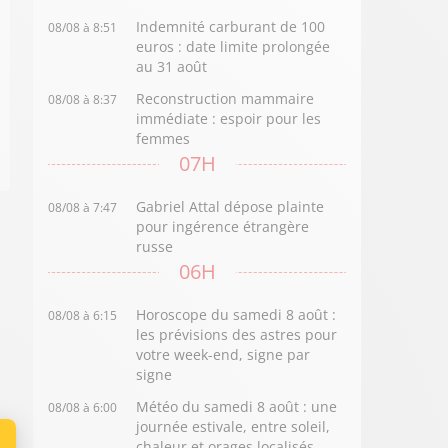
Indemnité carburant de 100
08/08 à 8:51
euros : date limite prolongée
au 31 août
Reconstruction mammaire
08/08 à 8:37
immédiate : espoir pour les
femmes
07H
Gabriel Attal dépose plainte
08/08 à 7:47
pour ingérence étrangère
russe
06H
Horoscope du samedi 8 août :
08/08 à 6:15
les prévisions des astres pour
votre week-end, signe par
signe
Météo du samedi 8 août : une
08/08 à 6:00
journée estivale, entre soleil,
chaleur et orages localisés