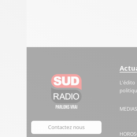
Actua
L'édito
politiq
MEDIA
Contactez nous
HOROS