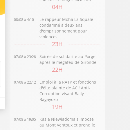
04H
Le rappeur Moha La Squale
08/08 à 4:10
condamné à deux ans
d'emprisonnement pour
violences
23H
Soirée de solidarité au Porge
07/08 à 23:28
après le mégafeu de Gironde
22H
Emploi à la RATP et fonctions
07/08 à 22:12
d'élu: plainte de AC!! Anti-
Corruption visant Bally
Bagayoko
19H
Kasia Niewiadoma s'impose
07/08 à 19:05
au Mont Ventoux et prend le