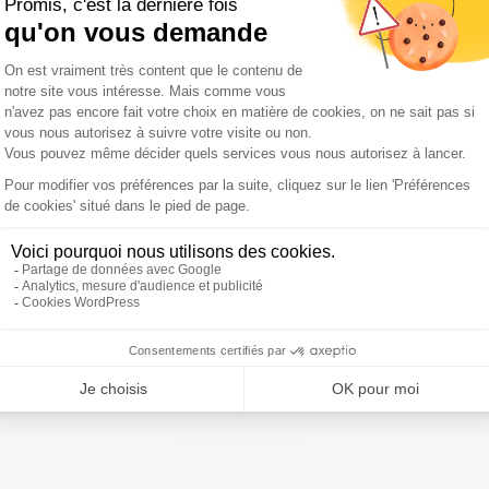
ente
s'impose face à
@avironrugbypro
!
ic.twitter.com/gCMCkGiAbn
18
ivre Sud Radio