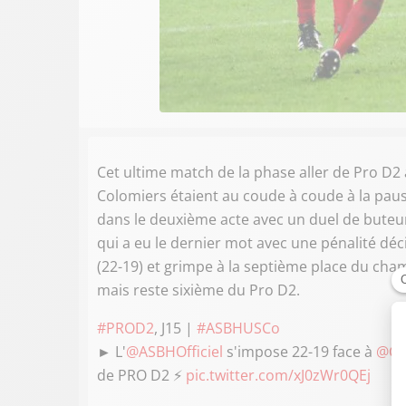
Cet ultime match de la phase aller de Pro D2
Colomiers étaient au coude à coude à la pau
dans le deuxième acte avec un duel de buteurs. 
qui a eu le dernier mot avec une pénalité déci
(22-19) et grimpe à la septième place du cha
mais reste sixième du Pro D2.
#PROD2
, J15 |
#ASBHUSCo
► L'
@ASBHOfficiel
s'impose 22-19 face à
@Co
de PRO D2 ⚡️
pic.twitter.com/xJ0zWr0QEj