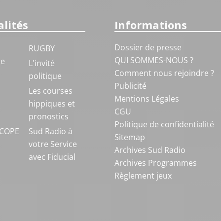
lités
Informations
Dossier de presse
RUGBY
QUI SOMMES-NOUS ?
ue
L'invité
Comment nous rejoindre ?
politique
Publicité
S
Les courses
Mentions Légales
hippiques et
CGU
pronostics
Politique de confidentialité
COPE
Sud Radio à
Sitemap
votre Service
Archives Sud Radio
avec Fiducial
Archives Programmes
Règlement jeux