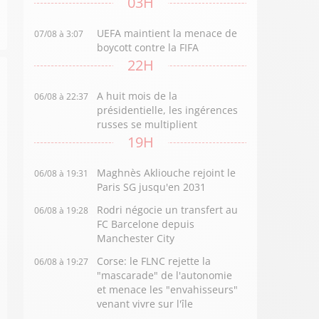
03H
UEFA maintient la menace de
07/08 à 3:07
boycott contre la FIFA
22H
A huit mois de la
06/08 à 22:37
présidentielle, les ingérences
russes se multiplient
19H
Maghnès Akliouche rejoint le
06/08 à 19:31
Paris SG jusqu'en 2031
Rodri négocie un transfert au
06/08 à 19:28
FC Barcelone depuis
Manchester City
Corse: le FLNC rejette la
06/08 à 19:27
"mascarade" de l'autonomie
et menace les "envahisseurs"
venant vivre sur l'île