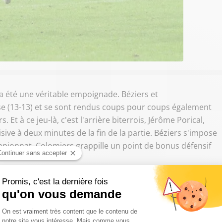
 a été une véritable empoignade. Béziers et
se (13-13) et se sont rendus coups pour coups également
Et à ce jeu-là, c'est l'arrière biterrois, Jérôme Porical,
sive à deux minutes de la fin de la partie. Béziers s'impose
mpionnat. Colomiers grappille un point de bonus défensif
lomiersRugby
, dans le dernier match de cette 15e journée