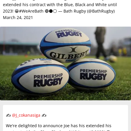
extended his contract with the Blue, Black and White until
2023! 😁#WeAreBath 🔵⚫️⚪️ — Bath Rugby (@BathRugby)
March 24, 2021
✍️
@J_cokanasiga
✍️
We're delighted to announce Joe has his extended his