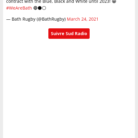
contract with the Blue, Black and White until 2023! 😁
#WeAreBath
🔵⚫️⚪️
— Bath Rugby (@BathRugby)
March 24, 2021
Suivre Sud Radio