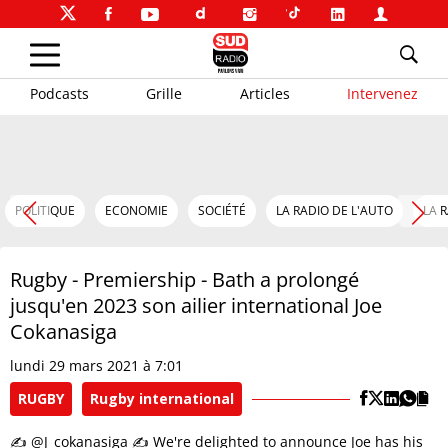
Podcasts
Grille
Articles
Intervenez
POLITIQUE
ECONOMIE
SOCIÉTÉ
LA RADIO DE L'AUTO
LA 
Rugby - Premiership - Bath a prolongé
jusqu'en 2023 son ailier international Joe
Cokanasiga
lundi 29 mars 2021 à 7:01
RUGBY
Rugby international
✍️ @J_cokanasiga ✍️ We're delighted to announce Joe has his