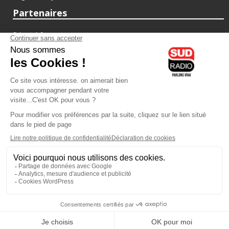
Partenaires
fiducial.fr
lyoncapitale.fr
olympique-et-lyonnais.com
L'application Iphone / Android
Téléchargez l'application
Les cookies
Gestion des cookies
Crédit photos : ©Sud Radio / Pierre Olivier
14H00
-
14H30
14H30 - 15H00
Gérard Collard et Valérie Expert
Vanessa Perez
Les coups de coeur des libraires
Le numérique pour tous