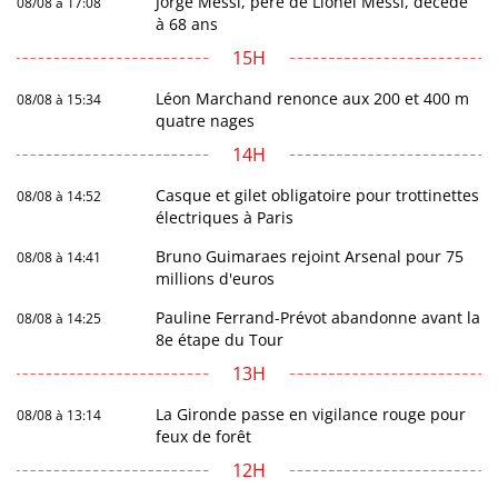
Jorge Messi, père de Lionel Messi, décède
08/08 à 17:08
à 68 ans
15H
Léon Marchand renonce aux 200 et 400 m
08/08 à 15:34
quatre nages
14H
Casque et gilet obligatoire pour trottinettes
08/08 à 14:52
électriques à Paris
Bruno Guimaraes rejoint Arsenal pour 75
08/08 à 14:41
millions d'euros
Pauline Ferrand-Prévot abandonne avant la
08/08 à 14:25
8e étape du Tour
13H
La Gironde passe en vigilance rouge pour
08/08 à 13:14
feux de forêt
12H