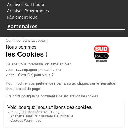
Archives Sud Radio
Archives Programmes
Règlement jeux
Partenaires
fiducial.fr
lyoncapitale.fr
olympique-et-lyonnais.com
L'application Iphone / Android
Téléchargez l'application
Les cookies
Gestion des cookies
Crédit photos : ©Sud Radio / Pierre Olivier