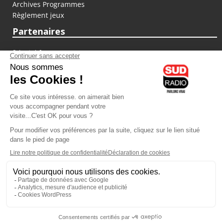
Archives Programmes
Règlement jeux
Partenaires
fiducial.fr
lyoncapitale.fr
olympique-et-lyonnais.com
L'application Iphone / Android
Téléchargez l'application
Les cookies
Gestion des cookies
Crédit photos : ©Sud Radio / Pierre Olivier