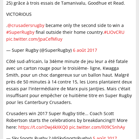
25) grâce à trois essais de Tamanivalu, Goodhue et Read.
VICTORIOUS
.
@crusadersrugby
became only the second side to win a
#SuperRugby
final outside their home country.
#LIOvCRU
pic.twitter.com/JpaCefMluy
— Super Rugby (@SuperRugby)
6 août 2017
Côté sud-africain, la 34ème minute de jeu leur a été fatale
avec un carton rouge pour le troisième- ligne, Kwagga
Smith, pour un choc dangereux sur un ballon haut. Malgré
près de 50 minutes à 14 contre 15, les Lions plantaient deux
essais par l'intermédiaire de Marx puis Jantjies. Mais c'était
insuffisant pour empêcher ce huitième titre en Super Rugby
pour les Canterbury Crusaders.
Crusaders win 2017 Super Rugby title... Coach Scott
Robertson starts the celebrations by breakdancing!!! More
here:
https://t.co/rDwj4kXKQ0
pic.twitter.com/ll09C5nhAy
— Sky Sports Rugby ? (@SkySportsRugby)
5 août 2017