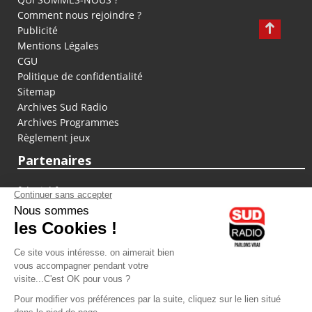
Comment nous rejoindre ?
Publicité
Mentions Légales
CGU
Politique de confidentialité
Sitemap
Archives Sud Radio
Archives Programmes
Règlement jeux
Partenaires
fiducial.fr
lyoncapitale.fr
olympique-et-lyonnais.com
L'application Iphone / Android
Téléchargez l'application