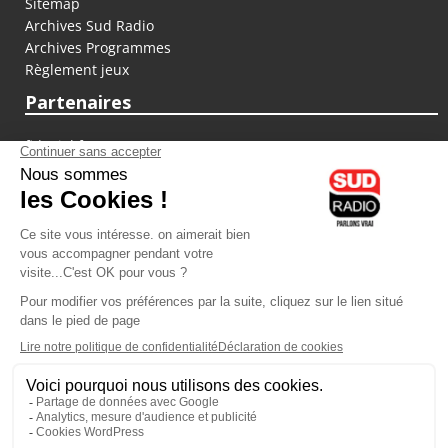
Sitemap
Archives Sud Radio
Archives Programmes
Règlement jeux
Partenaires
fiducial.fr
lyoncapitale.fr
olympique-et-lyonnais.com
L'application Iphone / Android
Téléchargez l'application
Les cookies
Gestion des cookies
Crédit photos : ©Sud Radio / Pierre Olivier