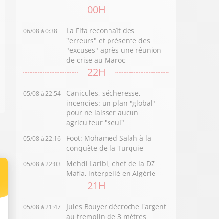
00H
La Fifa reconnaît des
06/08 à 0:38
"erreurs" et présente des
"excuses" après une réunion
de crise au Maroc
22H
Canicules, sécheresse,
05/08 à 22:54
incendies: un plan "global"
pour ne laisser aucun
agriculteur "seul"
Foot: Mohamed Salah à la
05/08 à 22:16
conquête de la Turquie
Mehdi Laribi, chef de la DZ
05/08 à 22:03
Mafia, interpellé en Algérie
21H
Jules Bouyer décroche l'argent
05/08 à 21:47
au tremplin de 3 mètres