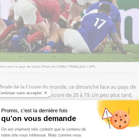
ication pour le pays de Galles (Photo by CHARLY TRIBALLEAU / AFP)
e finale de la Coupe du monde, ce dimanche face au pays de
rnières minutes, sur le score de 20 à 19. Un peu plus tard,
 Tokyo, 26 à 3.
étition verra s'affronter la Nouvelle-Zélande et
es face à l'Afrique du Sud (dimanche à 10h). Trois de ces