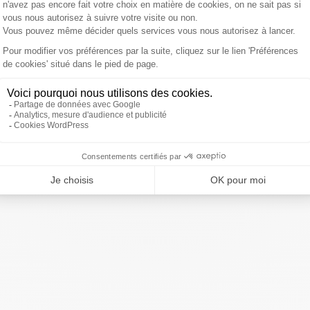
du monde.
ced to the semi-finals of Rugby🏉 World Cup🏆 2019
nday...!!!it was not a walk throughthe park...however the
.twitter.com/pyyajUSDX4
loane)
October 20, 2019
ivre Sud Radio