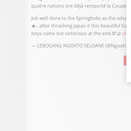
quatre nations ont déjà remporté la Coupe 
Job well done to the Springboks as the advan
🔥...after thrashing Japan it this beautiful Su
boys came out victorious at the end.💯🤝
pic
— LEBOGANG NGOATO SELOANE (@NgoatoSe
Su