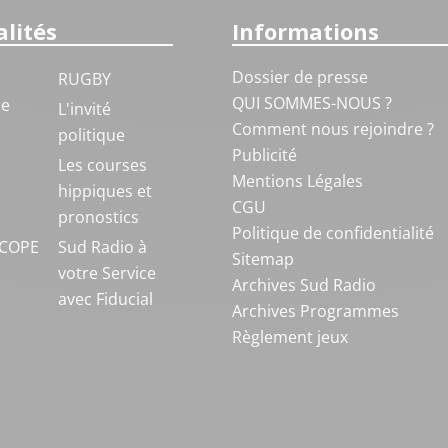
lités
Informations
Dossier de presse
RUGBY
QUI SOMMES-NOUS ?
ue
L'invité
Comment nous rejoindre ?
politique
Publicité
S
Les courses
Mentions Légales
hippiques et
CGU
pronostics
Politique de confidentialité
COPE
Sud Radio à
Sitemap
votre Service
Archives Sud Radio
avec Fiducial
Archives Programmes
Règlement jeux