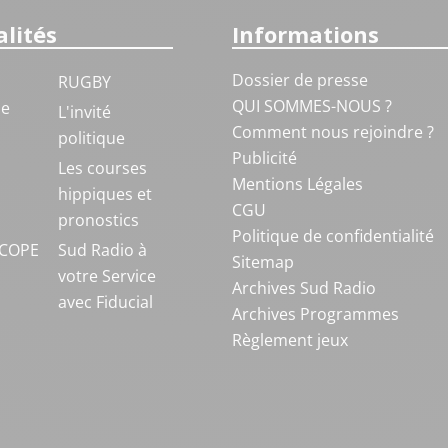
lités
Informations
Dossier de presse
RUGBY
QUI SOMMES-NOUS ?
ue
L'invité
Comment nous rejoindre ?
politique
Publicité
S
Les courses
Mentions Légales
hippiques et
CGU
pronostics
Politique de confidentialité
COPE
Sud Radio à
Sitemap
votre Service
Archives Sud Radio
avec Fiducial
Archives Programmes
Règlement jeux