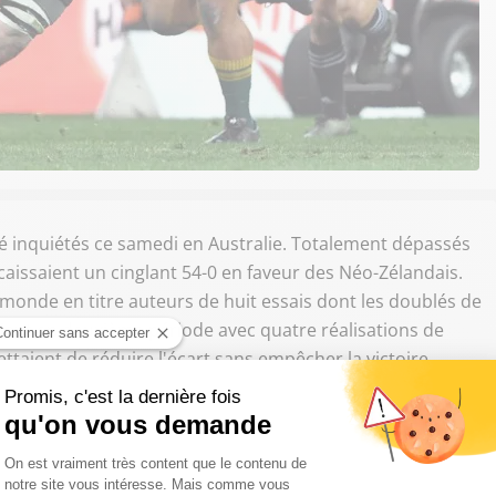
 été inquiétés ce samedi en Australie. Totalement dépassés
aissaient un cinglant 54-0 en faveur des Néo-Zélandais.
monde en titre auteurs de huit essais dont les doublés de
saient en deuxième période avec quatre réalisations de
ettaient de réduire l'écart sans empêcher la victoire
#BledisloeCup
Test with a record score!
#AUSvNZL