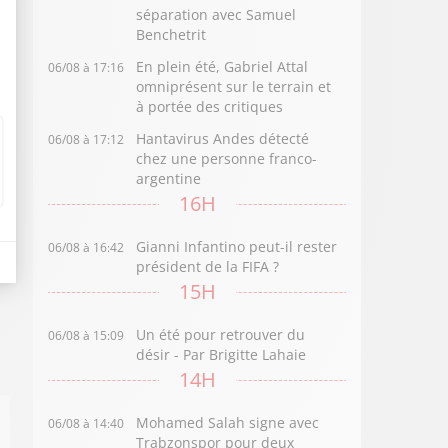
séparation avec Samuel
Benchetrit
En plein été, Gabriel Attal
06/08 à 17:16
omniprésent sur le terrain et
à portée des critiques
Hantavirus Andes détecté
06/08 à 17:12
chez une personne franco-
argentine
16H
Gianni Infantino peut-il rester
06/08 à 16:42
président de la FIFA ?
15H
Un été pour retrouver du
06/08 à 15:09
désir - Par Brigitte Lahaie
14H
Mohamed Salah signe avec
06/08 à 14:40
Trabzonspor pour deux