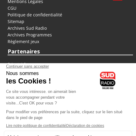
Mentions Légales
CGU
Politique de confidentialité
Sitemap
Archives Sud Radio
Archives Programmes
Règlement jeux
Partenaires
fiducial.fr
lyoncapitale.fr
olympique-et-lyonnais.com
L'application Iphone / Android
Téléchargez l'application
Les cookies
Gestion des cookies