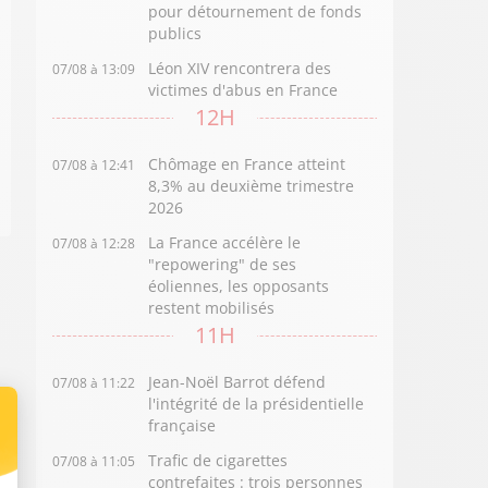
pour détournement de fonds
publics
Léon XIV rencontrera des
07/08 à 13:09
victimes d'abus en France
12H
Chômage en France atteint
07/08 à 12:41
8,3% au deuxième trimestre
2026
La France accélère le
07/08 à 12:28
"repowering" de ses
éoliennes, les opposants
restent mobilisés
11H
Jean-Noël Barrot défend
07/08 à 11:22
l'intégrité de la présidentielle
française
Trafic de cigarettes
07/08 à 11:05
contrefaites : trois personnes