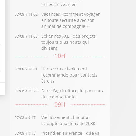
mises en examen
Vacances : comment voyager
07/08 à 11:02
en toute sécurité avec son
animal de compagnie ?
Éoliennes XXL : des projets
07/08 à 11:00
toujours plus hauts qui
divisent
10H
Hantavirus : isolement
07/08 à 10:51
recommandé pour contacts
étroits
Dans l'agriculture, le parcours
07/08 à 10:23
des combattantes
09H
Vieillissement : l'hôpital
07/08 à 9:17
s'adapte aux défis de 2030
Incendies en France : que va
07/08 à 9:15