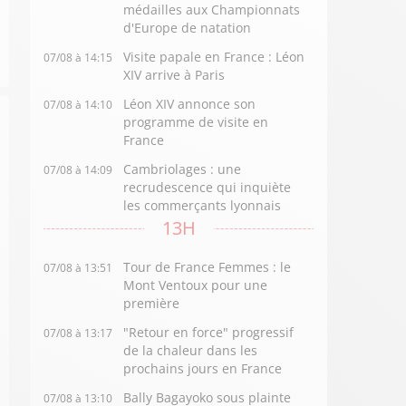
médailles aux Championnats
d'Europe de natation
Visite papale en France : Léon
07/08 à 14:15
XIV arrive à Paris
Léon XIV annonce son
07/08 à 14:10
programme de visite en
France
Cambriolages : une
07/08 à 14:09
recrudescence qui inquiète
les commerçants lyonnais
13H
Tour de France Femmes : le
07/08 à 13:51
Mont Ventoux pour une
première
"Retour en force" progressif
07/08 à 13:17
de la chaleur dans les
prochains jours en France
Bally Bagayoko sous plainte
07/08 à 13:10