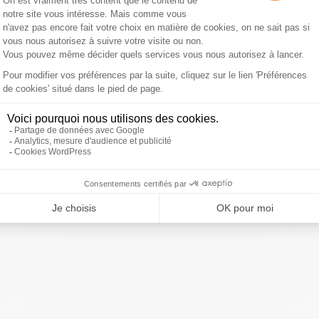
is clos, par une commission de la Fédération australienne
ée à son encontre la semaine prochaine.
alien de rugby Israel Folau a assuré, en larmes, aux
mettre sa foi, à la veille de son passage devant la
ustralienne
https://t.co/rjZXeR38SW
#AFP
ivre Sud Radio