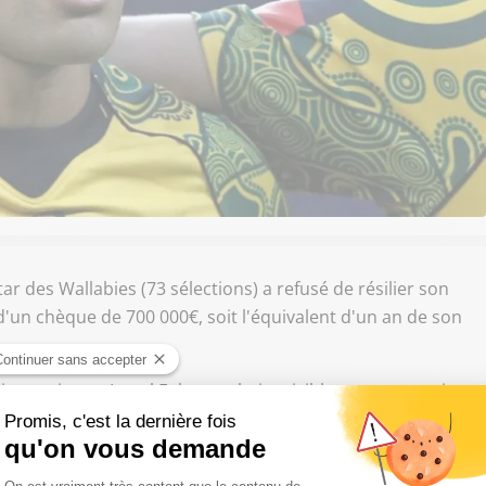
r des Wallabies (73 sélections) a refusé de résilier son
un chèque de 700 000€, soit l'équivalent d'un an de son
ines saisons, Israel Folau souhaite visiblement poursuivre
ppel, il y a deux semaines sur son compte Instagram, avait
ent chrétien, le joueur des Waratahs avait ensuite
d.