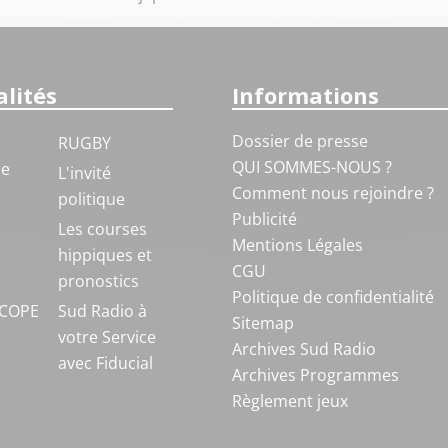
lités
Informations
Dossier de presse
RUGBY
QUI SOMMES-NOUS ?
ue
L'invité
Comment nous rejoindre ?
politique
Publicité
S
Les courses
Mentions Légales
hippiques et
CGU
pronostics
Politique de confidentialité
COPE
Sud Radio à
Sitemap
votre Service
Archives Sud Radio
avec Fiducial
Archives Programmes
Règlement jeux