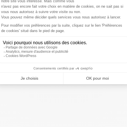
ner vers un rôle d’entraîneur.
. All the best in the next phase uso ❤
eptembre 2017
ivre Sud Radio