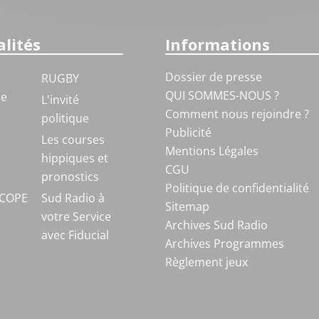
lités
Informations
Dossier de presse
RUGBY
QUI SOMMES-NOUS ?
ue
L'invité
Comment nous rejoindre ?
politique
Publicité
S
Les courses
Mentions Légales
hippiques et
CGU
pronostics
Politique de confidentialité
COPE
Sud Radio à
Sitemap
votre Service
Archives Sud Radio
avec Fiducial
Archives Programmes
Règlement jeux