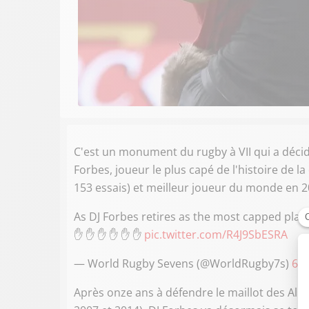
C'est un monument du rugby à VII qui a déci
Forbes, joueur le plus capé de l'histoire de l
153 essais) et meilleur joueur du monde en 2
As DJ Forbes retires as the most capped playe
✋️ ✋️ ✋️ ✋️ ✋️ ✋️
pic.twitter.com/R4J9SbESRA
— World Rugby Sevens (@WorldRugby7s)
6 
Après onze ans à défendre le maillot des All