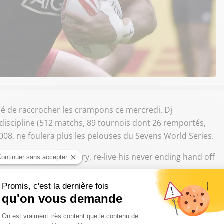
dé de raccrocher les crampons ce mercredi. Dj
a discipline (512 matchs, 89 tournois dont 26 remportés,
008, ne foulera plus les pelouses du Sevens World Series.
r ever in sevens history, re-live his never ending hand off
septembre 2017
 Blacks Sevens et six titres de champion du monde (entre