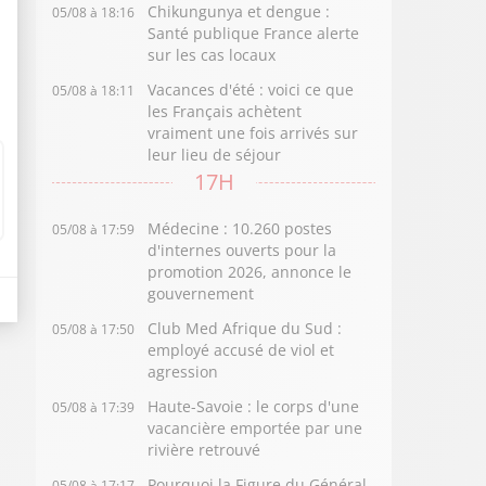
Chikungunya et dengue :
05/08 à 18:16
Santé publique France alerte
sur les cas locaux
Vacances d'été : voici ce que
05/08 à 18:11
les Français achètent
vraiment une fois arrivés sur
leur lieu de séjour
17H
Médecine : 10.260 postes
05/08 à 17:59
d'internes ouverts pour la
promotion 2026, annonce le
gouvernement
Club Med Afrique du Sud :
05/08 à 17:50
employé accusé de viol et
agression
Haute-Savoie : le corps d'une
05/08 à 17:39
vacancière emportée par une
rivière retrouvé
Pourquoi la Figure du Général
05/08 à 17:17