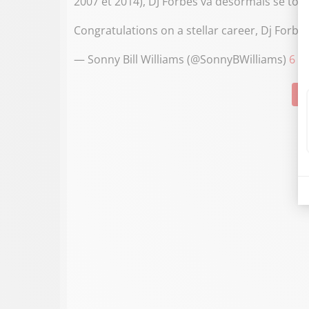
2007 et 2014), DJ Forbes va désormais se tour
Congratulations on a stellar career, Dj Forbes
— Sonny Bill Williams (@SonnyBWilliams)
6 s
Su