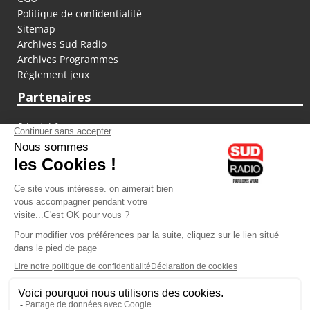
Politique de confidentialité
Sitemap
Archives Sud Radio
Archives Programmes
Règlement jeux
Partenaires
fiducial.fr
lyoncapitale.fr
olympique-et-lyonnais.com
L'application Iphone / Android
Téléchargez l'application
Les cookies
Gestion des cookies