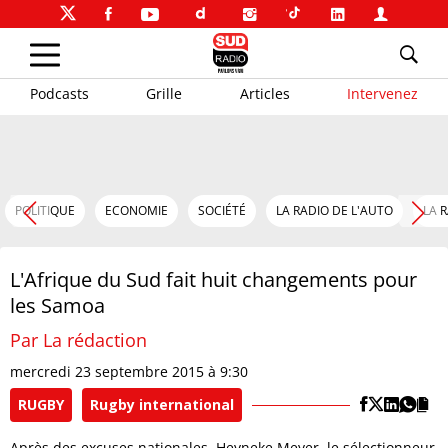
Podcasts
Grille
Articles
Intervenez
POLITIQUE
ECONOMIE
SOCIÉTÉ
LA RADIO DE L'AUTO
LA 
L'Afrique du Sud fait huit changements pour
les Samoa
Par La rédaction
mercredi 23 septembre 2015 à 9:30
RUGBY
Rugby international
Après des excuses nationales, Heyneke Meyer, le sélectionneur