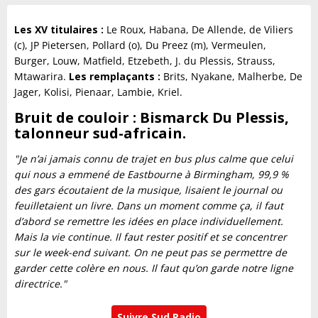
Les XV titulaires :
Le Roux, Habana, De Allende, de Viliers
(c), JP Pietersen, Pollard (o), Du Preez (m), Vermeulen,
Burger, Louw, Matfield, Etzebeth, J. du Plessis, Strauss,
Mtawarira.
Les remplaçants :
Brits, Nyakane, Malherbe, De
Jager, Kolisi, Pienaar, Lambie, Kriel.
Bruit de couloir : Bismarck Du Plessis,
talonneur sud-africain.
"Je n’ai jamais connu de trajet en bus plus calme que celui
qui nous a emmené de Eastbourne à Birmingham, 99,9 %
des gars écoutaient de la musique, lisaient le journal ou
feuilletaient un livre. Dans un moment comme ça, il faut
d’abord se remettre les idées en place individuellement.
Mais la vie continue. Il faut rester positif et se concentrer
sur le week-end suivant. On ne peut pas se permettre de
garder cette colère en nous. Il faut qu’on garde notre ligne
directrice."
Suivre Sud Radio