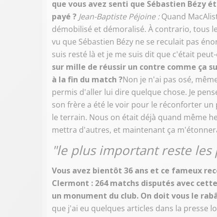
que vous avez senti que Sébastien Bézy éta
payé ?
Jean-Baptiste Péjoine :
Quand MacAliste
démobilisé et démoralisé. À contrario, tous le
vu que Sébastien Bézy ne se reculait pas éno
suis resté là et je me suis dit que c'était peut
sur mille de réussir un contre comme ça su
à la fin du match ?
Non je n'ai pas osé, même
permis d'aller lui dire quelque chose. Je pens
son frère a été le voir pour le réconforter un
le terrain. Nous on était déjà quand même he
mettra d'autres, et maintenant ça m'étonnerai
"le plus important reste les
Vous avez bientôt 36 ans et ce fameux rec
Clermont : 264 matchs disputés avec cette
un monument du club. On doit vous le rabâ
que j'ai eu quelques articles dans la presse lo