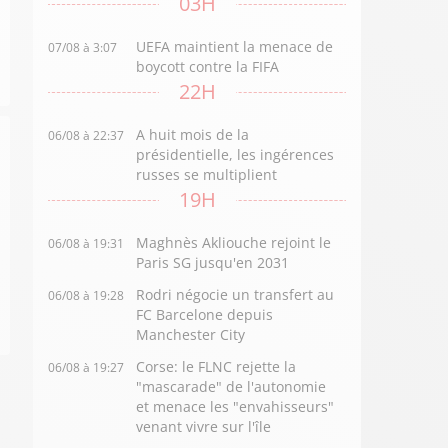
03H
UEFA maintient la menace de
07/08 à 3:07
boycott contre la FIFA
22H
A huit mois de la
06/08 à 22:37
présidentielle, les ingérences
russes se multiplient
19H
Maghnès Akliouche rejoint le
06/08 à 19:31
Paris SG jusqu'en 2031
Rodri négocie un transfert au
06/08 à 19:28
FC Barcelone depuis
Manchester City
Corse: le FLNC rejette la
06/08 à 19:27
"mascarade" de l'autonomie
et menace les "envahisseurs"
venant vivre sur l'île