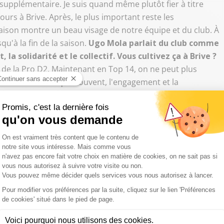
il supplémentaire. Je suis quand même plutôt fier à titre
rs à Brive. Après, le plus important reste les
saison montre un beau visage de notre équipe et du club. À
u'à la fin de la saison.
Ugo Mola parlait du club comme
a solidarité et le collectif. Vous cultivez ça à Brive ?
 de la Pro D2. Maintenant en Top 14, on ne peut plus
. Mais c'est vrai que souvent, l'engagement et la
s. Après, face au stade toulousain par exemple, on a aussi
ur faire des ballons portés ou des mêlées. Mais c'est sur
quipe et dans notre ADN.
nat de plus en plus compliqué"
avoir une cape avec l'équipe de France ?
Regret non,
leine possession de mes moyens il y avait quand même trois
niveau en équipe de France a ce moment-là. On a joué
 j'aurai peut être voulu accrocher les phases finales avec
magnifique, car on se rapproche vraiment de notre public.