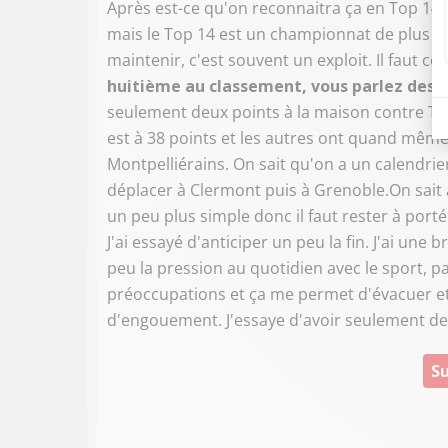
Après est-ce qu'on reconnaitra ça en Top 14, j
mais le Top 14 est un championnat de plus en
maintenir, c'est souvent un exploit. Il faut con
huitième au classement, vous parlez des s
seulement deux points à la maison contre To
est à 38 points et les autres ont quand mêm
Montpelliérains. On sait qu'on a un calendr
déplacer à Clermont puis à Grenoble.On sait 
un peu plus simple donc il faut rester à porté
J'ai essayé d'anticiper un peu la fin. J'ai une
peu la pression au quotidien avec le sport, p
préoccupations et ça me permet d'évacuer et d
d'engouement. J'essaye d'avoir seulement de 
Su