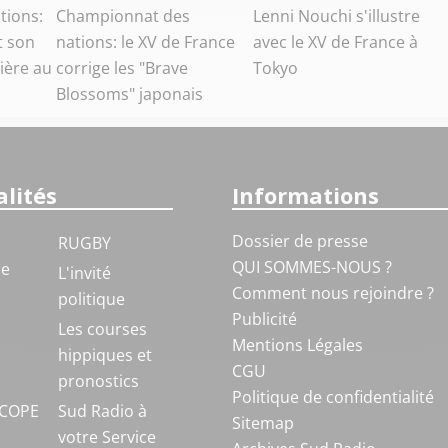
tions:
Championnat des
Lenni Nouchi s'illustre
t son
nations: le XV de France
avec le XV de France à
ière au
corrige les "Brave
Tokyo
Blossoms" japonais
lités
Informations
Dossier de presse
RUGBY
QUI SOMMES-NOUS ?
ue
L'invité
Comment nous rejoindre ?
politique
Publicité
S
Les courses
Mentions Légales
hippiques et
CGU
pronostics
Politique de confidentialité
COPE
Sud Radio à
Sitemap
votre Service