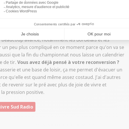
e ne sais pas. On travaille pour et on essaye de le faire,
 plus compliqué, avec de gros budgets. Déjà, se
tinuer à travailler, car on ne sait jamais.
Vous êtes
ix premiers, vous y croyez entre vous ?
En faisant
ulouse, c'est un petit peu plus compliqué maintenant. On
e beaucoup avancé, notamment les Bordelais et les
ier un peu plus compliqué en ce moment parce qu'on va se
aussi que la fin du championnat nous laisse un calendrier
e de tir.
Vous avez déjà pensé à votre reconversion ?
 brasserie et une base de loisir, ça me permet d'évacuer un
arce qu'elle est quand même assez costaud. J'ai d'autres
e revenir sur le pré avec plus de joie de vivre et
la pression positive.
ivre Sud Radio