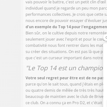
vais pouvoir le battre, c'est un petit clin d’œ
individuel quand je regarde un peu mon parcou
performances collectives. Je crois que cette 
nous encore de pouvoir essayer d'évoluer jusq
d'un exemple du Top 14 pour l'engagement, l
Bien sûr, on le cultive depuis notre remontée
seulement jouer avec l'esprit et pour le cœur
combativité nous font rentrer dans les match
su créer des situations. On est pas là que po
que c'est un curseur important dans notre é
"Le Top 14 est un champion
Votre seul regret peur être est de ne pas 
parce qu'on le sait tous, quand j'étais en p
ou quatre demis de mêlée de très très haut 
beaucoup de maintien avec le club de Brive et
ce club. On a connu ça en Pro D2, et c'était 