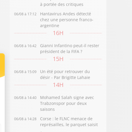
à portée des critiques
Hantavirus Andes détecté
06/08 à 17:12
chez une personne franco-
argentine
16H
Gianni Infantino peut-il rester
06/08 à 16:42
président de la FIFA ?
15H
Un été pour retrouver du
06/08 à 15:09
désir - Par Brigitte Lahaie
14H
Mohamed Salah signe avec
06/08 à 14:40
Trabzonspor pour deux
saisons
Corse : le FLNC menace de
06/08 à 14:28
représailles, le parquet saisit