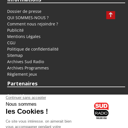
Dossier de presse
QUI SOMMES-NOUS ?
Comment nous rejoindre ?
Publicité
Mentions Légales
CGU
Politique de confidentialité
Sitemap
Archives Sud Radio
Archives Programmes
Règlement jeux
Partenaires
fiducial.fr
lyoncapitale.fr
olympique-et-lyonnais.com
L'application Iphone / Android