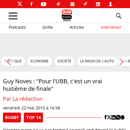
Podcasts
Grille
Articles
Intervenez
POLITIQUE
ECONOMIE
SOCIÉTÉ
LA RADIO DE L'AUTO
LA 
Guy Noves : "Pour l'UBB, c'est un vrai
huitième de finale"
Par La rédaction
vendredi 22 mai 2015 à 16:58
RUGBY
TOP 14
"J’espère qu'on ne va pas terminé ce week-end devant le public