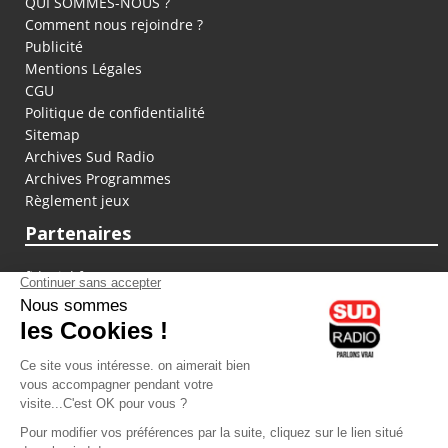
QUI SOMMES-NOUS ?
Comment nous rejoindre ?
Publicité
Mentions Légales
CGU
Politique de confidentialité
Sitemap
Archives Sud Radio
Archives Programmes
Règlement jeux
Partenaires
fiducial.fr
lyoncapitale.fr
olympique-et-lyonnais.com
L'application Iphone / Android
Téléchargez l'application