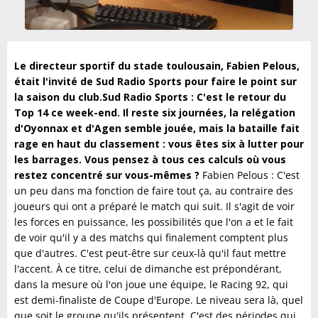
Le directeur sportif du stade toulousain, Fabien Pelous,
était l'invité de Sud Radio Sports pour faire le point sur
la saison du club.
Sud Radio Sports : C'est le retour du
Top 14 ce week-end. Il reste six journées, la relégation
d'Oyonnax et d'Agen semble jouée, mais la bataille fait
rage en haut du classement : vous êtes six à lutter pour
les barrages. Vous pensez à tous ces calculs où vous
restez concentré sur vous-mêmes ?
Fabien Pelous : C'est
un peu dans ma fonction de faire tout ça, au contraire des
joueurs qui ont a préparé le match qui suit. Il s'agit de voir
les forces en puissance, les possibilités que l'on a et le fait
de voir qu'il y a des matchs qui finalement comptent plus
que d'autres. C'est peut-être sur ceux-là qu'il faut mettre
l'accent. À ce titre, celui de dimanche est prépondérant,
dans la mesure où l'on joue une équipe, le Racing 92, qui
est demi-finaliste de Coupe d'Europe. Le niveau sera là, quel
que soit le groupe qu'ils présentent. C'est des périodes qui