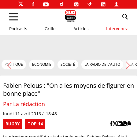
Podcasts
Grille
Articles
Intervenez
POLITIQUE
ECONOMIE
SOCIÉTÉ
LA RADIO DE L'AUTO
LA 
Fabien Pelous : "On a les moyens de figurer en
bonne place"
Par La rédaction
lundi 11 avril 2016 à 18:48
RUGBY
TOP 14
Le directeur sportif du stade toulousain, Fabien Pelous, était