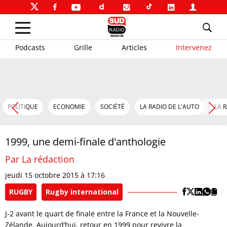
Podcasts
Grille
Articles
Intervenez
POLITIQUE
ECONOMIE
SOCIÉTÉ
LA RADIO DE L'AUTO
LA 
1999, une demi-finale d'anthologie
Par La rédaction
jeudi 15 octobre 2015 à 17:16
RUGBY
Rugby international
J-2 avant le quart de finale entre la France et la Nouvelle-
Zélande. Aujourd’hui, retour en 1999 pour revivre la