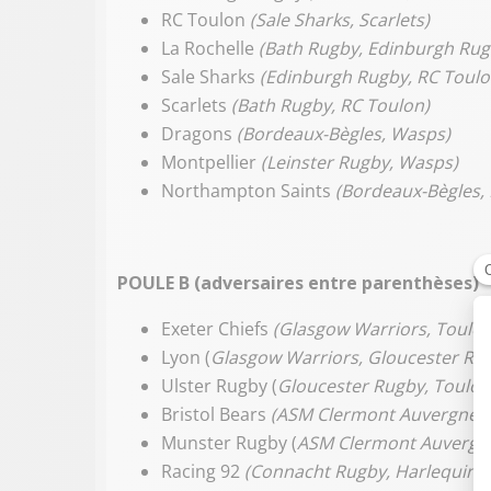
RC Toulon
(Sale Sharks, Scarlets)
La Rochelle
(Bath Rugby, Edinburgh Rug
Sale Sharks
(Edinburgh Rugby, RC Toulo
Scarlets
(Bath Rugby, RC Toulon)
Dragons
(Bordeaux-Bègles, Wasps)
Montpellier
(Leinster Rugby, Wasps)
Northampton Saints
(Bordeaux-Bègles, 
POULE B (adversaires entre parenthèses)
Exeter Chiefs
(Glasgow Warriors, Toulo
Lyon (
Glasgow Warriors, Gloucester Ru
Ulster Rugby (
Gloucester Rugby, Toulo
Bristol Bears
(ASM Clermont Auvergne, 
Munster Rugby (
ASM Clermont Auvergne
Racing 92
(Connacht Rugby, Harlequins)