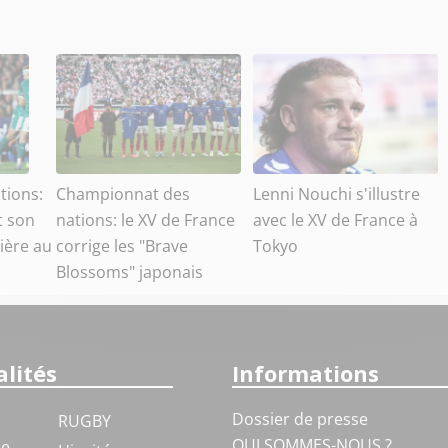
tions:
Championnat des
Lenni Nouchi s'illustre
t son
nations: le XV de France
avec le XV de France à
ière au
corrige les "Brave
Tokyo
Blossoms" japonais
lités
Informations
Dossier de presse
RUGBY
QUI SOMMES-NOUS ?
ue