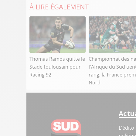
À LIRE ÉGALEMENT
Thomas Ramos quitte le
Championnat des na
Stade toulousain pour
l'Afrique du Sud tien
Racing 92
rang, la France prem
Nord
Actua
L'édito
politiq