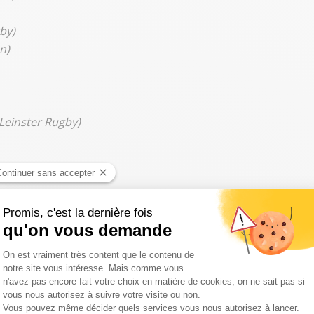
by)
n)
Leinster Rugby)
use)
gby)
use
)
Connacht Rugby)
, Harlequins)