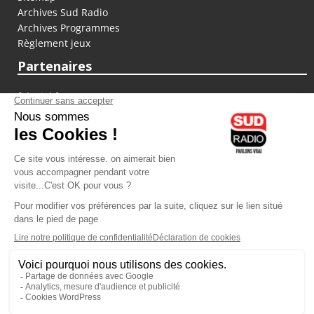
Archives Sud Radio
Archives Programmes
Règlement jeux
Partenaires
fiducial.fr
lyoncapitale.fr
olympique-et-lyonnais.com
L'application Iphone / Android
Téléchargez l'application
Les cookies
Gestion des cookies
Crédit photos : ©Sud Radio / Pierre Olivier