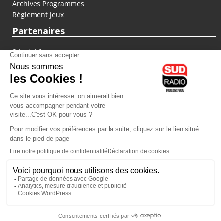
Archives Programmes
Règlement jeux
Partenaires
fiducial.fr
lyoncapitale.fr
olympique-et-lyonnais.com
L'application Iphone / Android
Téléchargez l'application
Les cookies
Gestion des cookies
Crédit photos : ©Sud Radio / Pierre Olivier