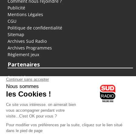
Comment nous rejoindre ?
Publicité
Mentions Légales
CGU
Politique de confidentialité
Sitemap
Archives Sud Radio
Archives Programmes
Règlement jeux
Partenaires
fiducial.fr
lyoncapitale.fr
olympique-et-lyonnais.com
L'application Iphone / Android
Téléchargez l'application
Les cookies