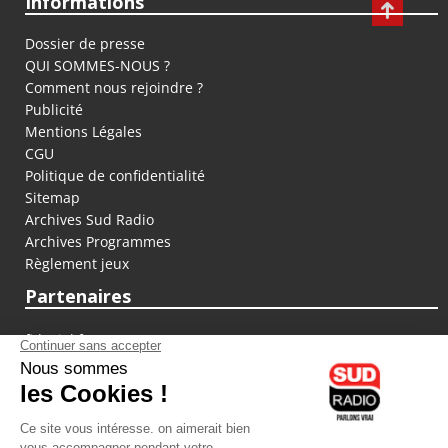
Informations
Dossier de presse
QUI SOMMES-NOUS ?
Comment nous rejoindre ?
Publicité
Mentions Légales
CGU
Politique de confidentialité
Sitemap
Archives Sud Radio
Archives Programmes
Règlement jeux
Partenaires
fiducial.fr
lyoncapitale.fr
olympique-et-lyonnais.com
L'application Iphone / Android