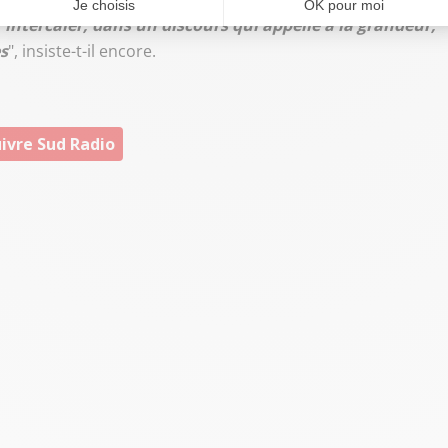
 intercaler, dans un discours qui appelle à la grandeur,
s
", insiste-t-il encore.
ivre Sud Radio