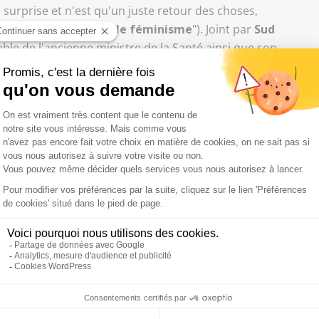
 surprise et n'est qu'un juste retour des choses,
e l'association "
Osez le féminisme
"). Joint par
Sud
able de l'ancienne ministre de la Santé ainsi que son
mone Veil, c'est déjà un parcours exceptionnel :
inistère et puis cette loi sur l'IVG
", rappelle-t-elle avant
les droits des femmes
", avec notamment "
son accession à
 fut la première femme à y avoir accédé
". Cette
utefois en appeler d'autres car trop peu de femmes sont
egret de ne pas voir beaucoup de femmes au Panthéon.
aucoup d'autres femmes à commémorer pour renouer
ance
", affirme-t-elle.
occasion pour
Emmanuel Macron
- qui avait lui-même
éon - d'honorer la mémoire de l'ancienne ministre et ex-
 gare à la moindre récupération politique, prévient le
rs mériterait d'être emprunt de solennité et de hauteur
 Gaullienne, au-dessus des partis politiques,
j'espère qu'il
quelques apartés politiciennes en faveur de l'Europe
",