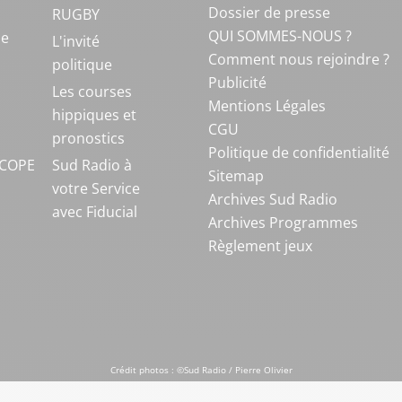
Dossier de presse
RUGBY
QUI SOMMES-NOUS ?
ue
L'invité
Comment nous rejoindre ?
politique
Publicité
S
Les courses
Mentions Légales
hippiques et
CGU
pronostics
Politique de confidentialité
COPE
Sud Radio à
Sitemap
votre Service
Archives Sud Radio
avec Fiducial
Archives Programmes
Règlement jeux
Crédit photos : ©Sud Radio / Pierre Olivier