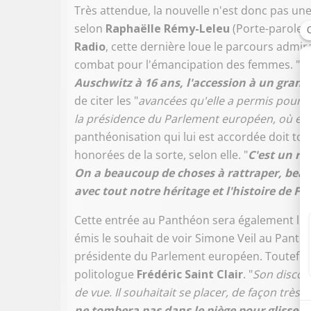
Très attendue, la nouvelle n'est donc pas une
selon
Raphaëlle Rémy-Leleu
(Porte-parole d
Radio
, cette dernière loue le parcours admir
combat pour l'émancipation des femmes. "
Si
Auschwitz à 16 ans, l'accession à un grand m
de citer les "
avancées qu'elle a permis pour 
la présidence du Parlement européen, où elle
panthéonisation qui lui est accordée doit to
honorées de la sorte, selon elle. "
C'est un r
On a beaucoup de choses à rattraper, be
avec tout notre héritage et l'histoire de Fr
Cette entrée au Panthéon sera également l'
émis le souhait de voir Simone Veil au Panth
présidente du Parlement européen. Toutefois,
politologue
Frédéric Saint Clair
. "
Son discou
de vue. Il souhaitait se placer, de façon très
ne tombera pas dans le piège pour glisser 