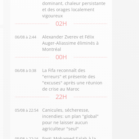
dominant, chaleur persistante
et des orages localement
vigoureux
02H
Alexander Zverev et Félix
06/08 à 2:44
Auger-Aliassime éliminés à
Montréal
00H
La Fifa reconnaît des
06/08 à 0:38
"erreurs" et présente des
"excuses" après une réunion
de crise au Maroc
22H
Canicules, sécheresse,
05/08 à 22:54
incendies: un plan "global"
pour ne laisser aucun
agriculteur "seul"
Foot: Mohamed Salah à la
05/08 à 22:16