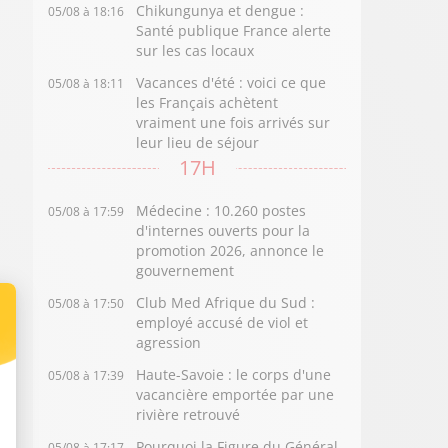
Chikungunya et dengue :
05/08 à 18:16
Santé publique France alerte
sur les cas locaux
Vacances d'été : voici ce que
05/08 à 18:11
les Français achètent
vraiment une fois arrivés sur
leur lieu de séjour
17H
Médecine : 10.260 postes
05/08 à 17:59
d'internes ouverts pour la
promotion 2026, annonce le
gouvernement
Club Med Afrique du Sud :
05/08 à 17:50
employé accusé de viol et
agression
Haute-Savoie : le corps d'une
05/08 à 17:39
vacancière emportée par une
rivière retrouvé
Pourquoi la Figure du Général
05/08 à 17:17