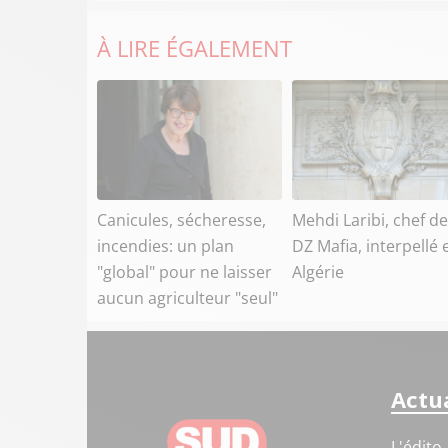
À LIRE ÉGALEMENT
Canicules, sécheresse,
Mehdi Laribi, chef de
incendies: un plan
DZ Mafia, interpellé 
"global" pour ne laisser
Algérie
aucun agriculteur "seul"
Actua
L'édito