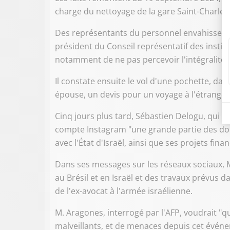
charge du nettoyage de la gare Saint-Charles 
Des représentants du personnel envahissent l
président du Conseil représentatif des institut
notamment de ne pas percevoir l'intégralité d
Il constate ensuite le vol d'une pochette, dan
épouse, un devis pour un voyage à l'étranger
Cinq jours plus tard, Sébastien Delogu, qui so
compte Instagram "une grande partie des do
avec l'État d'Israël, ainsi que ses projets fin
Dans ses messages sur les réseaux sociaux, M
au Brésil et en Israël et des travaux prévus 
de l'ex-avocat à l'armée israélienne.
M. Aragones, interrogé par l'AFP, voudrait "que
malveillants, et de menaces depuis cet événem