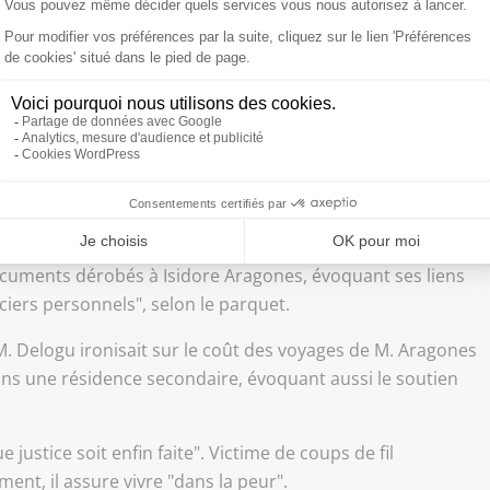
et du réseau de transports marseillais.
e bureau du dirigeant de la société, Isidore Aragones, ex-
ions juives de France (Crif) de Marseille, se plaignant
e leurs salaires.
s laquelle se trouvaient son passeport et celui de son
, et d'autres documents privés.
utenait les grévistes de Laser Propreté, diffuse sur son
cuments dérobés à Isidore Aragones, évoquant ses liens
anciers personnels", selon le parquet.
. Delogu ironisait sur le coût des voyages de M. Aragones
dans une résidence secondaire, évoquant aussi le soutien
 justice soit enfin faite". Victime de coups de fil
ent, il assure vivre "dans la peur".