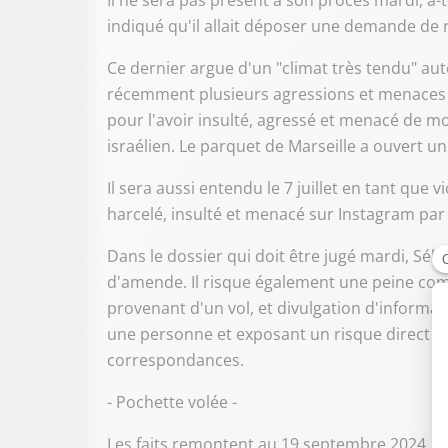
Il ne sera pas présent à son procès mardi, a-t
indiqué qu'il allait déposer une demande de r
Ce dernier argue d'un "climat très tendu" au
récemment plusieurs agressions et menaces le
pour l'avoir insulté, agressé et menacé de m
israélien. Le parquet de Marseille a ouvert u
Il sera aussi entendu le 7 juillet en tant que v
harcelé, insulté et menacé sur Instagram par 
Dans le dossier qui doit être jugé mardi, Sé
d'amende. Il risque également une peine compl
provenant d'un vol, et divulgation d'informat
une personne et exposant un risque direct d'a
correspondances.
- Pochette volée -
Les faits remontent au 19 septembre 2024, en 