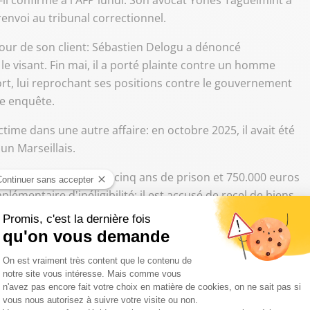
-il confirmé à l'AFP lundi. Son avocat Yones Taguelmint a
envoi au tribunal correctionnel.
tour de son client: Sébastien Delogu a dénoncé
 visant. Fin mai, il a porté plainte contre un homme
ort, lui reprochant ses positions contre le gouvernement
ne enquête.
ictime dans une autre affaire: en octobre 2025, il avait été
un Marseillais.
bastien Delogu encourt cinq ans de prison et 750.000 euros
émentaire d'inéligibilité: il est accusé de recel de biens
ions personnelles permettant d'identifier ou de localiser
tteinte à la personne, et atteinte au secret des
plein conflit social dans la société Laser Propreté, en