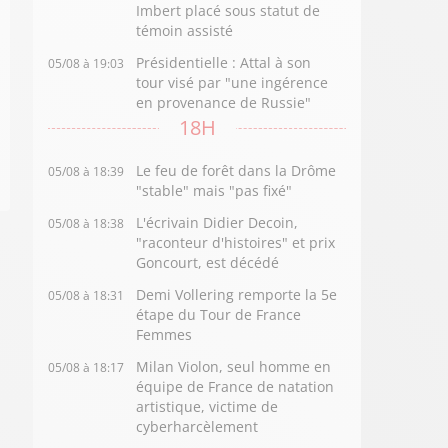
Imbert placé sous statut de
témoin assisté
Présidentielle : Attal à son
05/08 à 19:03
tour visé par "une ingérence
en provenance de Russie"
18H
Le feu de forêt dans la Drôme
05/08 à 18:39
"stable" mais "pas fixé"
L'écrivain Didier Decoin,
05/08 à 18:38
"raconteur d'histoires" et prix
Goncourt, est décédé
Demi Vollering remporte la 5e
05/08 à 18:31
étape du Tour de France
Femmes
Milan Violon, seul homme en
05/08 à 18:17
équipe de France de natation
artistique, victime de
cyberharcèlement