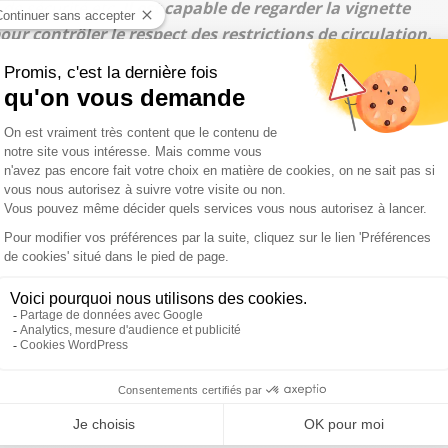
 de sécurité etc.
Il est capable de regarder la vignette
pour contrôler le respect des restrictions de circulation.
ègre directement dans nos villes, là où l'on veut sauver la
 a un à Juvisy (Essonne) et un autre à Kremlin-Bicêtre (Val-
aré Pierre Chasseray.
op petites"
in qui sera capable de flasher tout conducteur qui fait
 qui roulent un jour de restriction de circulation.
 mailles de filet trop petites, on prend tout, et vous
r un outil en montrant qu’il peut aussi prendre de
te quoi
", a estimé Pierre Chasseray.
 Patrick Roger