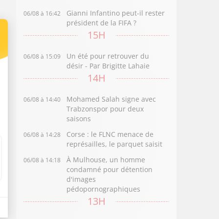
Gianni Infantino peut-il rester
06/08 à 16:42
président de la FIFA ?
15H
Un été pour retrouver du
06/08 à 15:09
désir - Par Brigitte Lahaie
14H
Mohamed Salah signe avec
06/08 à 14:40
Trabzonspor pour deux
saisons
Corse : le FLNC menace de
06/08 à 14:28
représailles, le parquet saisit
À Mulhouse, un homme
06/08 à 14:18
condamné pour détention
d'images
pédopornographiques
13H