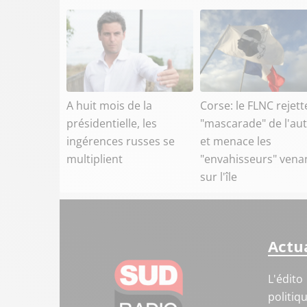
A huit mois de la
Corse: le FLNC rejett
présidentielle, les
"mascarade" de l'a
ingérences russes se
et menace les
multiplient
"envahisseurs" venan
sur l'île
Actua
L'édito
politiq