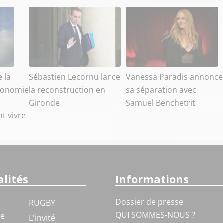
e la
Sébastien Lecornu lance
Vanessa Paradis annonce
utonomie
la reconstruction en
sa séparation avec
Gironde
Samuel Benchetrit
t vivre
lités
Informations
Dossier de presse
RUGBY
QUI SOMMES-NOUS ?
ue
L'invité