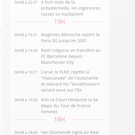
A huit mois de la
06/08 à 22:37
présidentielle, les ingérences
russes se multiplient
19H
Maghnès Akliouche rejoint le
06/08 à 19:31
Paris SG jusqu'en 2031
Rodri négocie un transfert au
06/08 à 19:28
FC Barcelone depuis
Manchester City
Corse: le FLNC rejette la
06/08 à 19:27
"mascarade" de l'autonomie
et menace les "envahisseurs"
venant vivre sur l'île
Kim Le Court remporte la 6e
06/08 à 19:20
étape du Tour de France
Femmes
18H
Yan Diomandé signe au Real
06/08 à 18:08